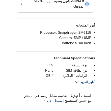
أبرز المنتجات
Processor: Snapdragon SM6115
Camera: 5MP / 8MP
Battery: 5100 mAh
Technical Specifications
نوع الشبكة
4G
نوع بطاقة SIM
Nano
الرامات " الذاكرة
4 GB
العشوائية في الهواتف
أظهر المزيد
والحواسيب "
التخزين الداخلي
128 GB
استبدل أجهزتك القديمة مقابل رصيد في المتجر
حجم الشاشة
6.67 Inch
مع جمبو إكستشينج
استبدل الآن
الكاميرا الخلفية
8MP
قدرة البطارية
5100 mAh