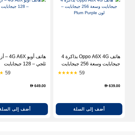
هاتف Oppo A6X 4G بذاكرة 4
هاتف أوبو A6X ‏
جيجابايت وسعة 256 جيجابايت
ثلجي – 128 جيجابايت
– لون Plum Purple
59
59
649.00
639.00
D
D
أضف إلى السلة
أضف إلى السلة