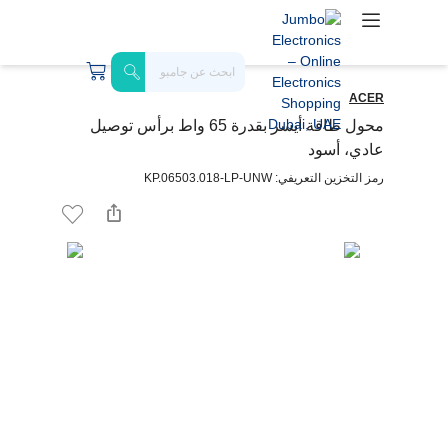
ACER
محول طاقة أيسر بقدرة 65 واط برأس توصيل
عادي، أسود
رمز التخزين التعريفي: KP.06503.018-LP-UNW