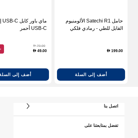
حامل Satechi R1 الألومنيوم
ماي باور
القابل للطي - رمادي فلكي
USB-C أحمر
70.00
D
ح
49.00
199.00
D
D
أضف إلى السلة
أضف إلى السلة
اتصل بنا
تفضل بمتابعتنا على