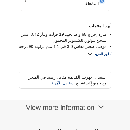
أبرز المنتجات
قدرة إخراج 65 واط بجهد 19 فولت وتيار 3.42 أمبير
لشحن موثوق للكمبيوتر المحمول
موصل صغير مقاس 3.0 في 1.1 ملم بزاوية 90 درجة
لتثبيت آمن
أظهر المزيد
مدخل طاقة عالمي من 100 إلى 240 فولت مع
وسائل حماية للسلامة
تصميم صغير مع كابل طاقة ثلاثي السنون مرفق
استبدل أجهزتك القديمة مقابل رصيد في المتجر
مع جمبو إكستشينج
استبدل الآن
View more information