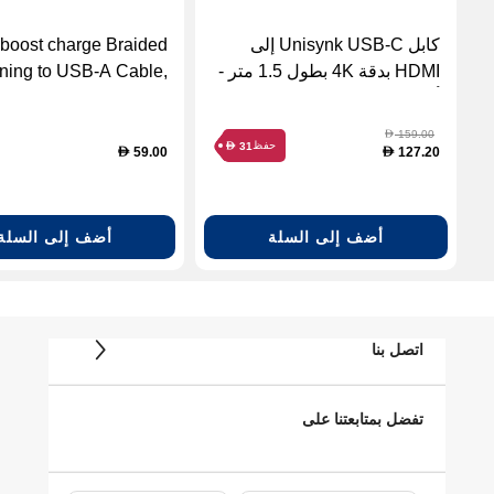
كابل Unisynk USB-C إلى
 boost charge Braided
HDMI بدقة 4K بطول 1.5 متر -
tning to USB-A Cable,
أسود
White- 1M
159.00
D
حفظ
31
D
59.00
127.20
D
D
أضف إلى السلة
أضف إلى السلة
اتصل بنا
تفضل بمتابعتنا على