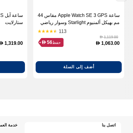
ساعة Apple Watch SE 3 GPS مقاس 44
مم بهيكل ألمنيوم Starlight وسوار رياضي
ستارلايت
Starlight - M/L
113
1,119.00
D
D
56
حفظ
D
D
1,319.00
1,063.00
أضف إلى السلة
اتصل بنا
خدمة العمل