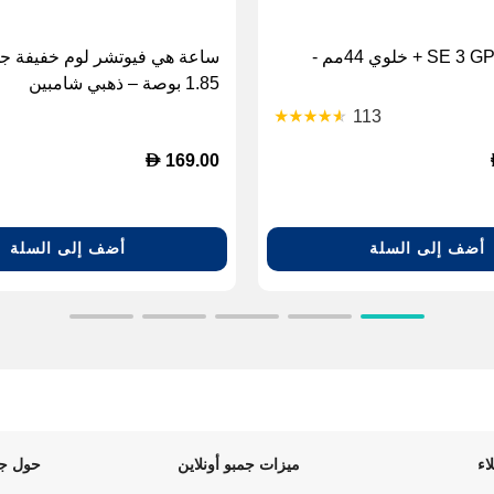
ساعة آبل SE 3 GPS + خلوي 44مم -
ساعة هي فيوتشر لوم خفيفة جد
1.85 بوصة – ذهبي شامبين
113
D
169.00
أضف إلى السلة
أضف إلى السلة
اء
ميزات جمبو أونلاين
حول جم