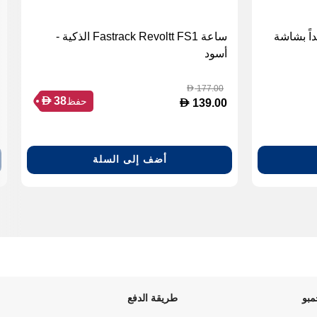
اً بشاشة
ساعة Fastrack Revoltt FS1 الذكية -
أسود
177.00
D
D
38
حفظ
D
139.00
أضف إلى السلة
بو
طريقة الدفع