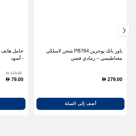
باور بانك يوجرين PB764 شحن لاسلكي
مغناطيسي – رمادي فضي
- أسود
129.00
D
D
D
79.00
279.00
أضف إلى السلة