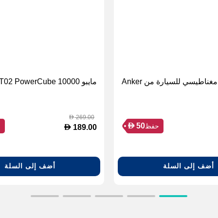
حامل هاتف مغناطيسي للسيارة من Anker
مايبو SPT02 PowerCube 10000
269.00
D
D
50
حفظ
ح
D
189.00
أضف إلى السلة
أضف إلى السلة