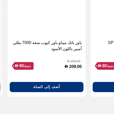
باور بانك ميباو باور كيوب سعة 7000 مللي
أمبير باللون الأسود
299.00
D
D
D
90
80
فظ
حفظ
D
209.00
أضف إلى السلة