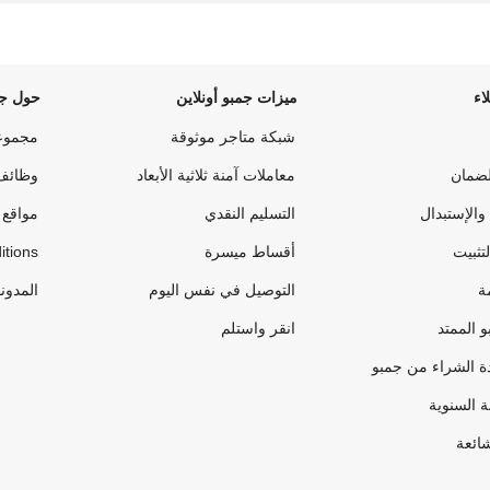
اء
ميزات جمبو أونلاين
حول جم
شبكة متاجر موثوقة
مجموع
لضمان
معاملات آمنة ثلاثية الأبعاد
وظائف
والإستبدال
التسليم النقدي
مواقع 
لتثبيت
أقساط ميسرة
itions
ة
التوصيل في نفس اليوم
المدون
 الممتد
انقر واستلم
ة الشراء من جمبو
ة السنوية
شائعة