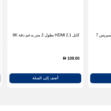
حماية كاملة لساعة آبل ووتش سيريس 7
كابل HDMI 2.1 بطول 2 متر يدعم دقة 8K
D
109.00
أضف إلى السلة