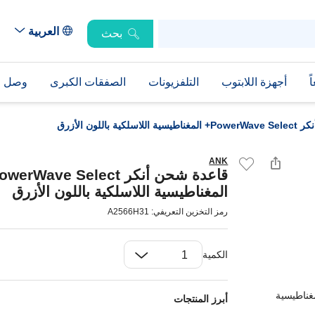
العربية
بحث
ً
أجهزة اللابتوب
التلفزيونات
الصفقات الكبرى
وصل حد
ية باللون الأزرق
ANK
المغناطيسية اللاسلكية باللون الأزرق
رمز التخزين التعريفي: A2566H31
الكمية
أبرز المنتجات