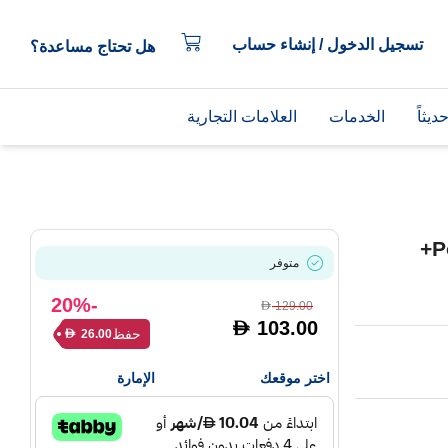
تسجيل الدخول / إنشاء حساب
هل تحتاج مساعدة؟
يثاً
الخدمات
العلامات التجارية
قاعدة شحن أنكر PowerWave Select+
متوفر
-20%
129.00
D
103.00
D
حفظ
26.00
D
اختر موقعك
الإمارة