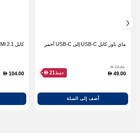
ماي باور كابل USB-C إلى USB-C أحمر
كابل HDMI 2.1 فائق السرعة بطول 3 متر
70.00
D
D
21
حفظ
D
D
104.00
49.00
أضف إلى السلة