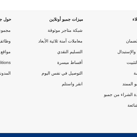
اء
ميزات جمبو أونلاين
حول جم
شبكة متاجر موثوقة
مجموع
لضمان
معاملات آمنة ثلاثية الأبعاد
وظائف
والإستبدال
التسليم النقدي
مواقع 
لتثبيت
أقساط ميسرة
itions
ة
التوصيل في نفس اليوم
المدون
 الممتد
انقر واستلم
ة الشراء من جمبو
شائعة