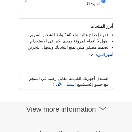
أبرز المنتجات
قدرة إخراج عالية تبلغ 240 واط للشحن السريع
طول 6 أقدام لمرونة ومدى أكبر في الاستخدام
تصميم مضفر متين يمنع التشابك ويسهل التخزين
يدعم نقل البيانات عالي السرعة والشحن
أظهر المزيد
استبدل أجهزتك القديمة مقابل رصيد في المتجر
مع جمبو إكستشينج
استبدل الآن
View more information