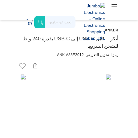
ANKER
أنكر – كابل USB-C إلى USB-C بقدرة 240 واط
للشحن السريع.
رمز التخزين التعريفي: ANK-A88E2012