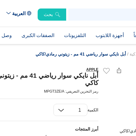
العربية
بحث
ً
أجهزة اللابتوب
التلفزيونات
الصفقات الكبرى
وصل حد
ذكية
/
أبل نايكي سوار رياضي 41 مم - زيتوني رمادي/كاكي
APPLE
أبل نايكي سوار رياضي 41 
كاكي
رمز التخزين التعريفي: MPGT3ZE/A
الكمية
أبرز المنتجات