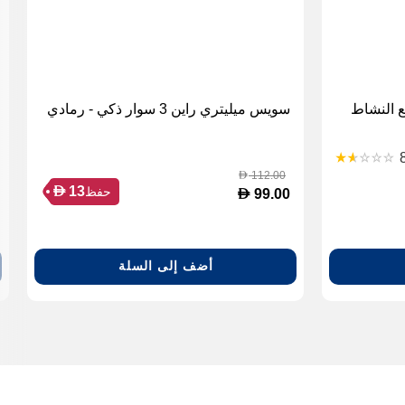
لذكي لتتبع النشاط
سويس ميليتري راين 3 سوار ذكي - رمادي
112.00
D
D
13
حفظ
D
99.00
أضف إلى السلة