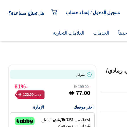
تسجيل الدخول / إنشاء حساب
هل تحتاج مساعدة؟
يثاً
الخدمات
العلامات التجارية
مم - زيتوني رمادي/
متوفر
-61%
199.00
D
77.00
D
حفظ
122.00
D
اختر موقعك
الإمارة