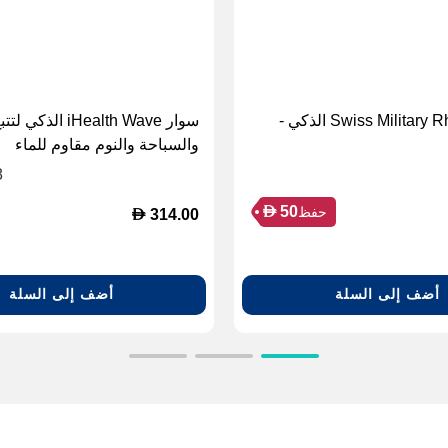
سوار Swiss Military Rhine 3 الذكي -
سوار iHealth Wave ا
والسباحة والنوم مقاوم للماء
8
D
50
حفظ
D
314.00
أضف إلى السلة
أضف إلى السلة