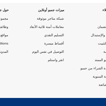
اء
ميزات جمبو أونلاين
حول جم
شبكة متاجر موثوقة
مجموع
لضمان
معاملات آمنة ثلاثية الأبعاد
وظائف
والإستبدال
التسليم النقدي
مواقع 
لتثبيت
أقساط ميسرة
itions
ة
التوصيل في نفس اليوم
المدون
 الممتد
انقر واستلم
ة الشراء من جمبو
ة السنوية
شائعة