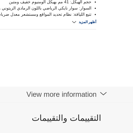
حجم الهيكل: 41 مم بهيكل ألومنيوم خفيف ومتين
السوار: سوار نايكي الرياضي باللون الرمادي الزيتوني و
تتبع اللياقة: نظام تحديد المواقع ومستشعر معدل ضربا
التطبيق: تكامل سلس مع تطبيق نايكي رن كلوب
أظهر المزيد
View more information
التقييمات والتقييمات