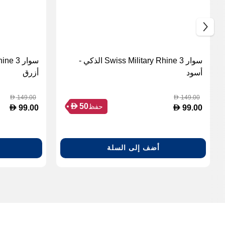
سوار Swiss Military Rhine 3 الذكي -
أسود
أزرق
149.00
149.00
D
D
D
50
حفظ
D
D
99.00
99.00
أضف إلى السلة