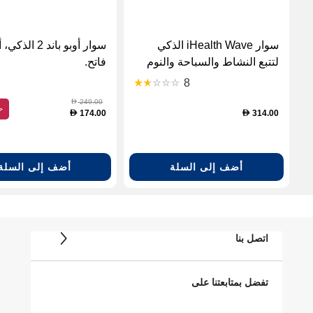
سوار iHealth Wave الذكي
سوار أوبو باند 2 ا
لتتبع النشاط والسباحة والنوم
فاتح.
مقاوم للماء
8
249.00
D
ح
174.00
314.00
D
D
أضف إلى السلة
أضف إلى السلة
اتصل بنا
تفضل بمتابعتنا على