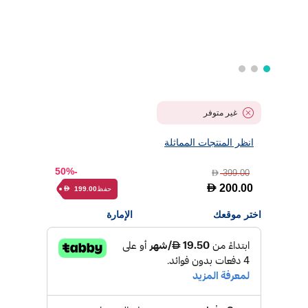
غير متوفر
انظر المنتجات المماثلة
-50%
399.00
D
D
200.00
حفظ
199.00
D
اختر موقعك
الإمارة