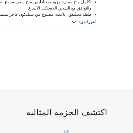
تكامل ماج سيف: مزود بمغناطيس ماج سيف مدمج لسهو
والتوافق مع الشحن اللاسلكي الأسرع
طبقة سيليكون ناعمة: مصنوع من سيليكون فاخر بملمس
قبضة مريحة ومقاومة للانزلاق
أظهر المزيد
حماية موثوقة: يوفر حماية متينة من الخدوش والسقو
الحفاظ على تصميم نحيف وخفيف الوزن
ملاءمة مثالية: مصمم بملاءمة دقيقة مع سهولة الوصول 
ومنافذ ومزايا آيفون 16 بلس
اكتشف الحزمة المثالية