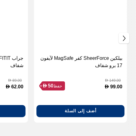
بيلكين SheerForce كفر MagSafe لآيفون
17 برو شفاف
شفاف
89.00
149.00
D
D
D
50
حفظ
D
D
62.00
99.00
أضف إلى السلة