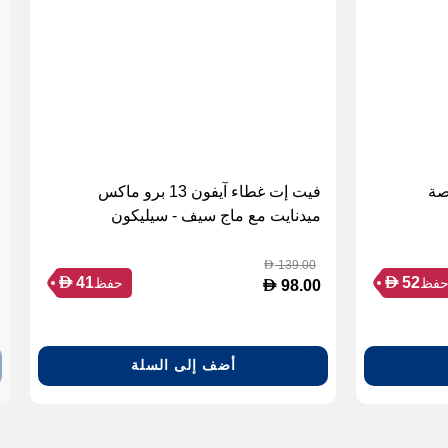
فيت إت غطاء آيفون 13 برو ماكس
ميدنايت مع ماج سيف - سيليكون
139.00
D
D
D
41
52
فظ
حفظ
D
98.00
أضف إلى السلة