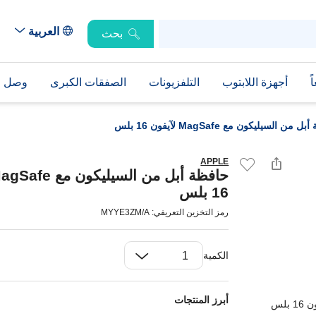
العربية
بحث
ً
أجهزة اللابتوب
التلفزيونات
الصفقات الكبرى
وصل حد
من السيليكون مع MagSafe لآيفون 16 بلس
APPLE
16 بلس
رمز التخزين التعريفي: MYYE3ZM/A
الكمية
أبرز المنتجات