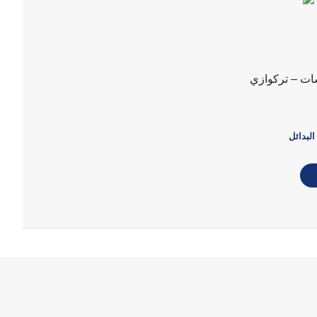
ت – تركوازي
البدائل