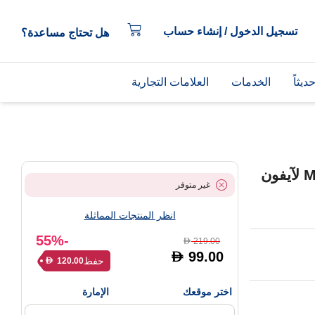
تسجيل الدخول / إنشاء حساب
هل تحتاج مساعدة؟
يثاً
الخدمات
العلامات التجارية
حافظة أبل من السيليكون مع MagSafe لآيفون
غير متوفر
انظر المنتجات المماثلة
-55%
219.00
D
99.00
D
حفظ
120.00
D
اختر موقعك
الإمارة