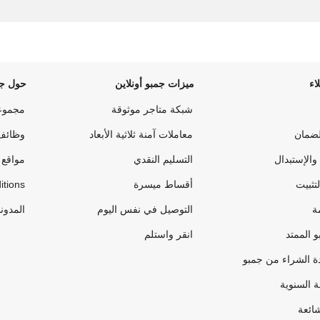
اء
ميزات جمبو أونلاين
حول جم
شبكة متاجر موثوقة
مجموع
لضمان
معاملات آمنة ثلاثية الأبعاد
وظائف
والإستبدال
التسليم النقدي
مواقع 
لتثبيت
أقساط ميسرة
itions
ة
التوصيل في نفس اليوم
المدون
 الممتد
انقر واستلم
ة الشراء من جمبو
ة السنوية
شائعة