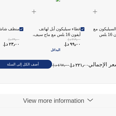
لسيليكون مع
غطاء سيليكون أبل لهاتف
منظف شاشا
آيفون 16 بلس مع ماج سيف،
٢١٩٫٠٠ د.إ.‏
٢٩٫٠٠ د.إ.‏
رمادي حجري
٩٩٫٠٠ د.إ.‏
٢٣٫٠٠ د.إ.‏
البدائل
عر الإجمالي
أضف الكل إلى السلة
٢٢١٫٠٠ د.إ.‏
٤٦٧٫٠٠ د.إ.‏
View more information