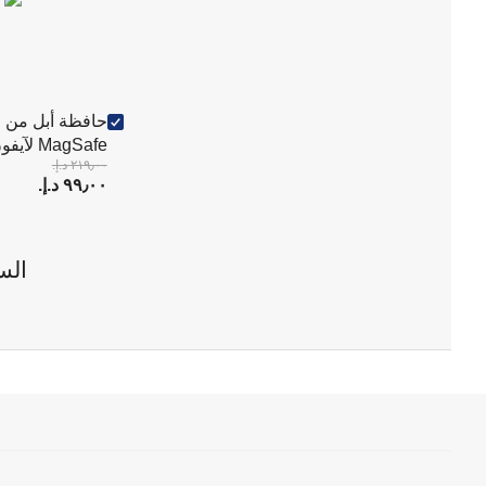
حافظة أبل من ا
MagSafe لآيفون 16 بلس
٢١٩٫٠٠ د.إ.‏
٩٩٫٠٠ د.إ.‏
الس