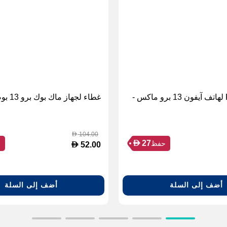
جراب FITIT لهاتف آيفون 13 برو ماكس -
غطاء لجهاز ماك بوك برو 13 بوصة
104.00
D
D
27
حفظ
ح
D
52.00
أضف إلى السلة
أضف إلى السلة