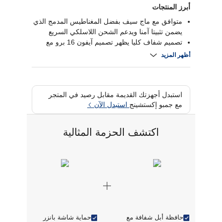
أبرز المنتجات
متوافق مع ماج سيف بفضل المغناطيس المدمج الذي
يضمن تثبيتا آمنا ويدعم الشحن اللاسلكي السريع
تصميم شفاف كليا يظهر تصميم آيفون 16 برو مع
توفير حماية متينة
أظهر المزيد
حماية من السقوط والخدوش مصنوعة من خامات
متينة وممتصة للصدمات للحماية من السقوط
والخدوش والاستخدام اليومي
تصميم نحيف وأنيق مع فتحات دقيقة لسهولة الوصول
استبدل أجهزتك القديمة مقابل رصيد في المتجر
مع جمبو إكستشينج
استبدل الآن
إلى جميع الأزرار والمنافذ والكاميرا
اكتشف الحزمة المثالية
حافظة أبل شفافة مع
حماية شاشة بانزر