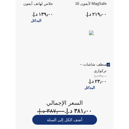
MagSafe لآيفون 16
جلاس لهاتف آيفون
برو
16 برو زجاج مقوى
٢١٩٫٠٠ د.إ.‏
١٣٩٫٠٠ د.إ.‏
بتغطية كاملة وشفافة
البدائل
منظف شاشات –
تركوازي
٢٩٫٠٠ د.إ.‏
٢٣٫٠٠ د.إ.‏
البدائل
السعر الإجمالي
٣٨١٫٠٠ د.إ.‏
٣٨٧٫٠٠ د.إ.‏
أضف الكل إلى السلة