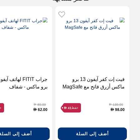
فيت إت كفر آيفون 13 برو
ماكس أزرق فاتح مع MagSafe
برو ماكس - شفاف
89.00
139.00
D
D
حفظ
ح
41
D
62.00
98.00
D
D
أضف إلى السلة
أضف إلى السلة