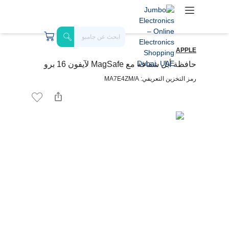
APPLE
حافظة أبل شفافة مع MagSafe لآيفون 16 برو
رمز التخزين التعريفي: MA7E4ZM/A