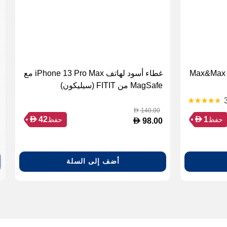
Max&Max 
غطاء أسود لهاتف iPhone 13 Pro Max مع
MagSafe من FITIT (سيليكون)
140.00
D
D
D
42
1
حفظ
حفظ
D
98.00
أضف إلى السلة