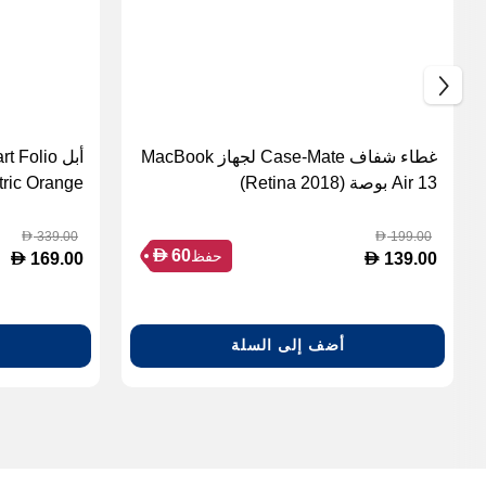
غطاء شفاف Case-Mate لجهاز MacBook
Air 13 بوصة (2018 Retina)
tric Orange
339.00
199.00
D
D
D
60
حفظ
D
D
169.00
139.00
أضف إلى السلة