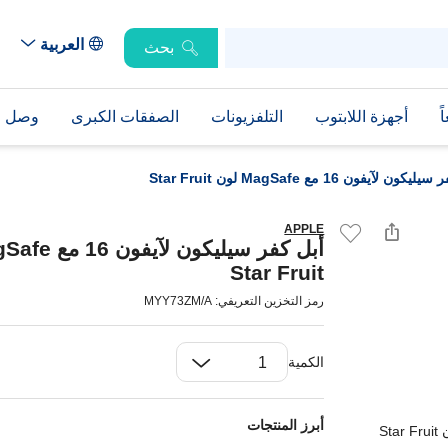
العربية
بحث
ً
أجهزة اللابتوب
التلفزيونات
الصفقات الكبرى
وصل حد
ون لآيفون 16 مع MagSafe لون Star Fruit
APPLE
Star Fruit
رمز التخزين التعريفي: MYY73ZM/A
الكمية
أبرز المنتجات