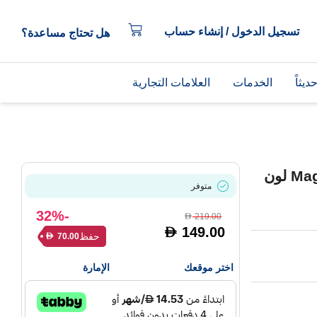
تسجيل الدخول / إنشاء حساب
هل تحتاج مساعدة؟
يثاً
الخدمات
العلامات التجارية
أبل كفر سيليكون لآيفون 16 مع MagSafe لون
متوفر
-32%
219.00
D
149.00
D
حفظ
70.00
D
اختر موقعك
الإمارة