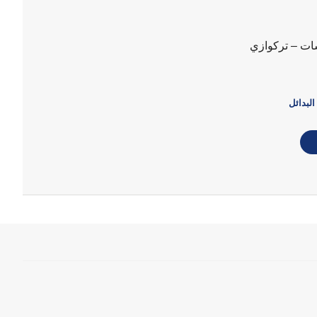
ت – تركوازي
البدائل