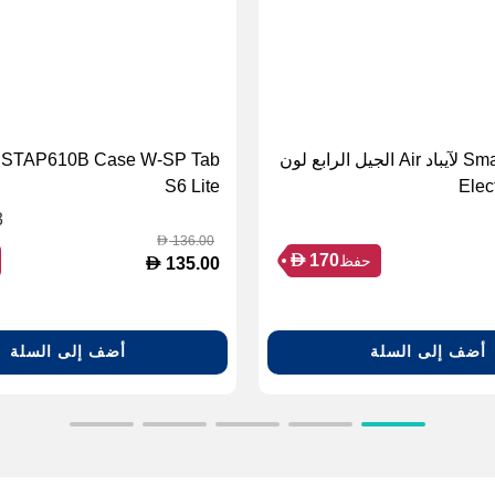
أبل Smart Folio لآيباد Air الجيل الرابع لون
STAP610B Case W-SP Tab
S6 Lite
Elec
3
136.00
D
D
170
حفظ
D
135.00
أضف إلى السلة
أضف إلى السلة