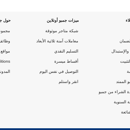
اء
ميزات جمبو أونلاين
حول جم
شبكة متاجر موثوقة
مجموع
لضمان
معاملات آمنة ثلاثية الأبعاد
وظائف
والإستبدال
التسليم النقدي
مواقع 
لتثبيت
أقساط ميسرة
itions
ة
التوصيل في نفس اليوم
المدون
 الممتد
انقر واستلم
ة الشراء من جمبو
ة السنوية
شائعة