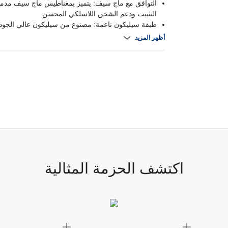
التوافق مع ماج سيف: يتميز بمغناطيس ماج سيف مدم
التثبيت ودعم الشحن اللاسلكي المحسن
طبقة سيليكون ناعمة: مصنوع من سيليكون عالي الجود
ومريح يوفر قبضة ثابتة وإحساسا فاخرا
أظهر المزيد
متين وواق: يوفر حماية ممتازة من الخدوش والسقوط 
اليومي مع الحفاظ على تصميم نحيف
تصميم دقيق: يوفر ملاءمة محكمة وفتحات دقيقة لسهول
جميع الأزرار والمنافذ والكاميرا
اكتشف الحزمة المثالية