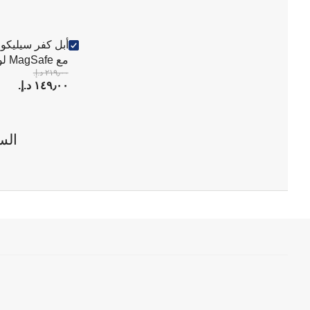
مع MagSafe لون Star Fruit
٢١٩٫٠٠ د.إ.‏
١٤٩٫٠٠ د.إ.‏
الس