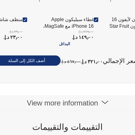
أبل كفر سيليكون لآيفون 16
غطاء سيليكون Apple
منظف شاشا
iPhone 16 مع MagSafe،
٢١٩٫٠٠ د.إ.‏
٢٩٫٠٠ د.إ.‏
لون أخضر Lake Green.
١٤٩٫٠٠ د.إ.‏
٢٣٫٠٠ د.إ.‏
البدائل
عر الإجمالي
أضف الكل إلى السلة
٣٢١٫٠٠ د.إ.‏
٤٦٧٫٠٠ د.إ.‏
View more information
التقييمات والتقييمات