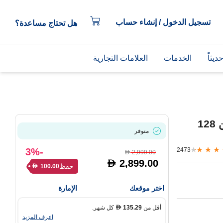
تسجيل الدخول / إنشاء حساب
هل تحتاج مساعدة؟
يثاً
الخدمات
العلامات التجارية
هاتف أبل آيفون 16 الذكي بسعة تخزين 128
متوفر
-3%
2473
2,999.00
D
2,899.00
D
حفظ
100.00
D
اختر موقعك
الإمارة
أقل من
135.29
كل شهر.
D
اعرف المزيد