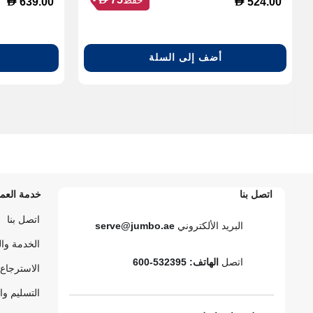
D
D
639.00
524.00
أضف إلى السلة
اتصل بنا
خدمة العمل
اتصل بنا
البريد الألكتروني
serve@jumbo.ae
الخدمة وا
اتصل
الهاتف: 532395-600
الاسترجاع 
التسليم وا