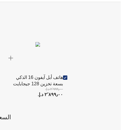
هاتف أبل آيفون 16 الذكي
بسعة تخزين 128 جيجابايت
٢٬٩٩٩٫٠٠ د.إ.‏
باللون الأزرق البحري الفائق
٢٬٨٩٩٫٠٠ د.إ.‏
السع