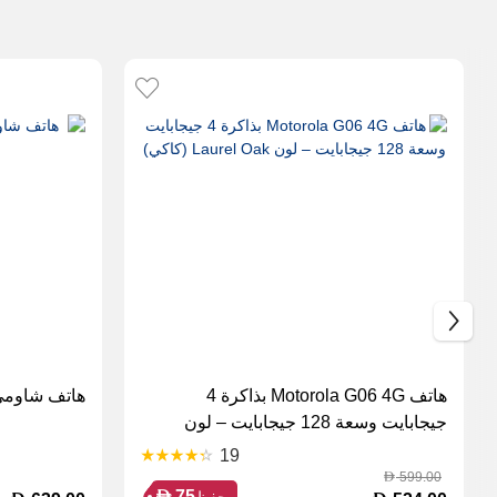
هاتف Motorola G06 4G بذاكرة 4
هاتف شاومي ريدمي
جيجابايت وسعة 128 جيجابايت – لون
Laurel Oak (كاكي)
19
599.00
D
D
75
حفظ