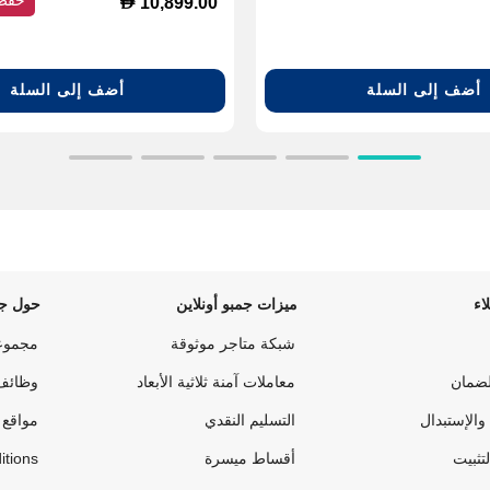
D
10,899.00
أضف إلى السلة
أضف إلى السلة
اء
ميزات جمبو أونلاين
حول جم
شبكة متاجر موثوقة
مجموع
لضمان
معاملات آمنة ثلاثية الأبعاد
وظائف
والإستبدال
التسليم النقدي
مواقع 
لتثبيت
أقساط ميسرة
itions