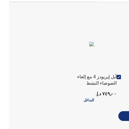
آبل إيربودز 4 مع إلغاء
الضوضاء النشط
(MXP93ZE/A)
٧٤٩٫٠٠ د.إ.‏
البدائل