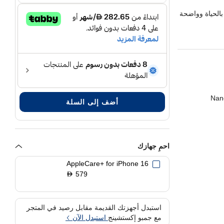
قاس 6.1 بوصة نابضة بالحياة وواضحة
 ميجابكسل فائقة الاتساع
Nano SI
أضف إلى السلة
احمِ جهازك
AppleCare+ for iPhone 16
579
D
استبدل أجهزتك القديمة مقابل رصيد في المتجر
مع جمبو إكستشينج
استبدل الآن