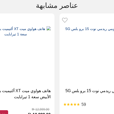
عناصر مشابهة
 نوت 15 برو بلس 5G
هاتف هواوي ميت XT ألت
الأبيض سعة 1 تيرابايت
59
12,999.00
D
حفظ