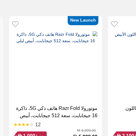
New Launch
يميت باللون
موتورولا Razr Fold هاتف ذكي 5G، ذاكرة
16 جيجابايت، سعة 512 جيجابايت، أبيض
ليلي
12
6,999.00
D
D
D
1,000
2,100
حفظ