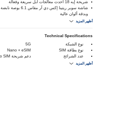
شريحة إيه 18 أحدث معالجات آبل سريعة وفعالة
شاشة سوبر ريتينا إكس دي آر م
وبدقة ألوان عالية
كاميرا مزدوجة بدقة 48 ميجابكسل و12
أظهر المزيد
وكاميرا مقربة بدقة 12 ميجابكسل
بطارية طويلة الأمد توفر حتى 22 ساعة من تشغيل الفيديو
Technical Specifications
نوع الشبكة
5G
نوع بطاقة SIM
Nano + eSIM
عدد الشرائح
دعم شريحة M
وشريحة إلكترونية eSIM.
أظهر المزيد
التخزين الداخلي
128 GB
حجم الشاشة
6.1 Inch
الكاميرا الخلفية
48MP