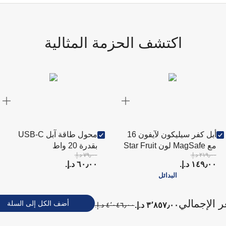
اكتشف الحزمة المثالية
أبل كفر سيليكون لآيفون 16
محول طاقة آبل USB-C
مع MagSafe لون Star Fruit
بقدرة 20 واط
٢١٩٫٠٠ د.إ.‏
٧٩٫٠٠ د.إ.‏
١٤٩٫٠٠ د.إ.‏
٦٠٫٠٠ د.إ.‏
البدائل
ر الإجمالي
أضف الكل إلى السلة
٣٬٨٥٧٫٠٠ د.إ.‏
٤٬٠٤٦٫٠٠ د.إ.‏