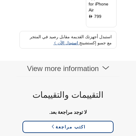
for iPhone
نظام التشغيل
iOS 26
Air
العلامة التجارية للمعالج
A19 Pro
799
D
وقت تشغيل البطارية
Up to 27 hours
عرض
Super Retina XDR
استبدل أجهزتك القديمة مقابل رصيد في المتجر
مع جمبو إكستشينج
استبدل الآن
View more information
التقييمات والتقييمات
لا توجد مراجعة بعد.
اكتب مراجعة