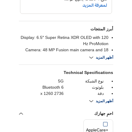
أبرز المنتجات
Display: 6.5″ Super Retina XDR OLED with 120
Hz ProMotion
Camera: 48 MP Fusion main camera and 18
MP Center Stage front camera
أظهر المزيد
Battery: Up to 27 hours video playback, up to
50% charge in 30 minutes
Technical Specifications
Processor: Powered by A19 Pro chip with C1X
modem, delivering “pro” performance
نوع الشبكة
5G
بلوتوث
Bluetooth 6
دقة
2736 x 1260
نوع بطاقة SIM
eSIM
أظهر المزيد
تصنيف مقاومة الماء
IP68
عدد الشرائح
ثنائي
احمِ جهازك
التخزين الداخلي
512 GB
حجم الشاشة
6.5 Inch
AppleCare+
الكاميرا الخلفية
48 MP