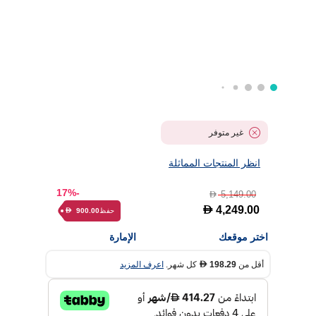
غير متوفر
انظر المنتجات المماثلة
-17%
5,149.00
D
D
4,249.00
حفظ
900.00
D
اختر موقعك
الإمارة
أقل من
198.29
كل شهر.
اعرف المزيد
D