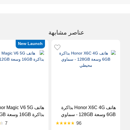
عناصر مشابهة
New Launch
هاتف Honor X6C 4G بذاكرة
هاتف r Magic V6 5G
6GB وسعة 128GB - سماوي
محيطي
ذهبي
7
96