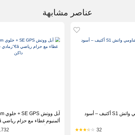
عناصر مشابهة
 أكتيف – أسود
فضائي/أسود داكن
1732
32