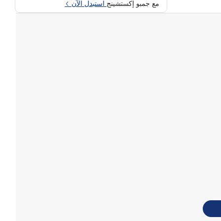
مع جمبو إكستشينج
استبدل الآن