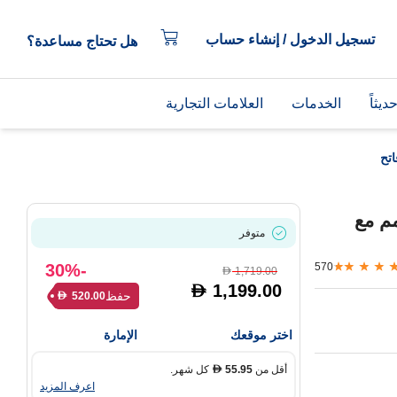
تسجيل الدخول / إنشاء حساب
هل تحتاج مساعدة؟
يثاً
الخدمات
العلامات التجارية
ش سيريز 10 GPS مقاس 46 مم مع
متوفر
-30%
570
1,719.00
D
1,199.00
D
حفظ
520.00
D
اختر موقعك
الإمارة
أقل من
55.95
كل شهر.
D
اعرف المزيد