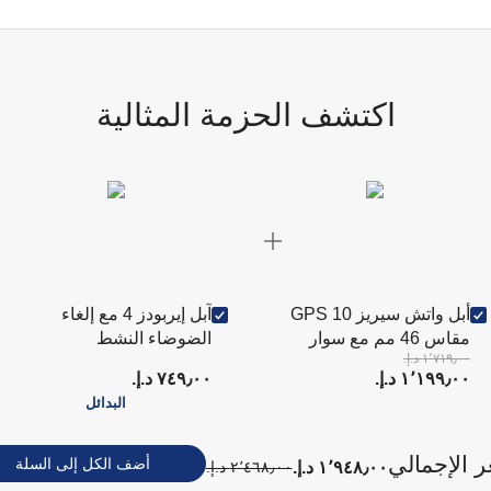
اكتشف الحزمة المثالية
أبل واتش سيريز 10 GPS
آبل إيربودز 4 مع إلغاء
مقاس 46 مم مع سوار
الضوضاء النشط
١٬٧١٩٫٠٠ د.إ.‏
رياضي - ذهبي وردي/وردي
(MXP93ZE/A)
١٬١٩٩٫٠٠ د.إ.‏
٧٤٩٫٠٠ د.إ.‏
فاتح
البدائل
ر الإجمالي
أضف الكل إلى السلة
١٬٩٤٨٫٠٠ د.إ.‏
٢٬٤٦٨٫٠٠ د.إ.‏