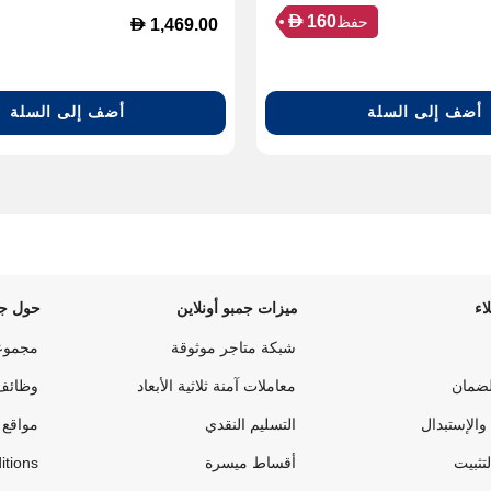
D
160
حفظ
D
1,469.00
أضف إلى السلة
أضف إلى السلة
اء
ميزات جمبو أونلاين
حول جم
شبكة متاجر موثوقة
مجموع
لضمان
معاملات آمنة ثلاثية الأبعاد
وظائف
والإستبدال
التسليم النقدي
مواقع 
لتثبيت
أقساط ميسرة
itions