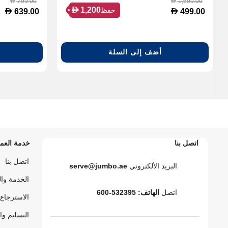
799.00
1,699.00
D
D
D
1,200
حفظ
D
D
639.00
499.00
أضف إلى السلة
اتصل بنا
خدمة العمل
اتصل بنا
البريد الألكتروني
serve@jumbo.ae
الخدمة وا
اتصل
الهاتف: 532395-600
الاسترجاع 
التسليم وا