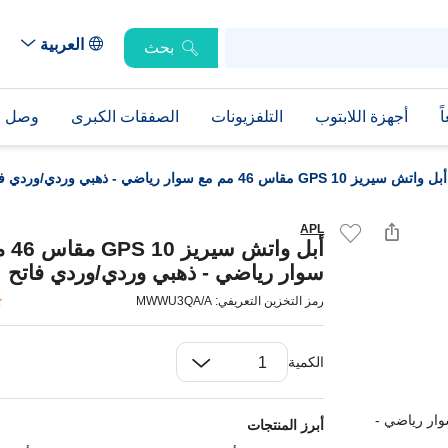
العربية
بحث
ً
أجهزة اللابتوب
التلفزيونات
الصفقات الكبرى
وصل حد
أبل واتش سيريز 10 GPS مقاس 46 مم مع سوار رياضي - ذهبي وردي/وردي فاتح
APL
أبل وات
سوار رياضي - ذهبي وردي/وردي فاتح
رمز التخزين التعريفي: MWWU3QA/A
الكمية
أبرز المنتجات