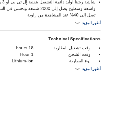
شاشة ر
واسعة وسطوع يصل إلى 2000 شمعة وتحسن
تصل إلى 40% عند المشاهدة من زاوية
تطبيق تخطيط القلب
أظهر المزيد
تتبع النوم
استشعار درجة الحرارة
Technical Specifications
اتصال طوارئ
وقت تشغيل البطارية
18 hours
وقت الشحن
1 Hour
نوع البطارية
Lithium-ion
بلوتوث
Bluetooth 5.3
أظهر المزيد
دقة
قدرة البطارية
327 mAh
واي فاي
نوع العرض
عرض الحجم
1.96 Inch