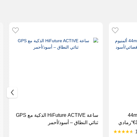
آبل ووتش SE GPS + خلوي 44mm
ساعة HiFuture ACTIVE الذكية مع GPS
ألمنيوم غطاء مع حزام رياضي â€“رمادي
ثنائي النطاق – أسود/أحمر