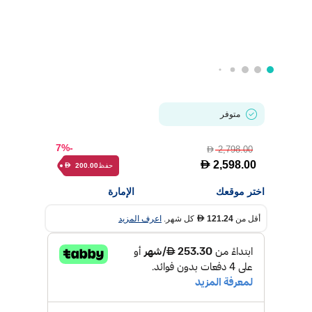
متوفر
-7%
2,798.00
D
D
2,598.00
حفظ
200.00
D
اختر موقعك
الإمارة
أقل من
121.24
كل شهر.
اعرف المزيد
D