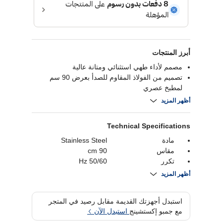
أبرز المنتجات
مصمم لأداء طهي استثنائي ومتانة عالية
تصميم من الفولاذ المقاوم للصدأ بعرض 90 سم
لمطبخ عصري
مزود بـ5 شعلات قوية لاستخدامات طهي متنوعة
أظهر المزيد
شعلات عالية الكفاءة وإشعال سهل وسريع
Technical Specifications
مادة
Stainless Steel
مقاس
90 cm
تكرر
50/60 Hz
ابعاد المنتج
90(H) x 90(W) x
أظهر المزيد
60(D) cm
مزود الطاقة
220-240 Volts
استبدل أجهزتك القديمة مقابل رصيد في المتجر
نوع التثبيت
Free-standing
مع جمبو إكستشينج
استبدل الآن
سعة
106 Liters