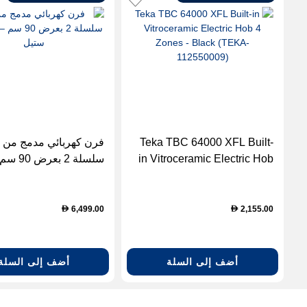
Teka TBC 64000 XFL Built-
فرن كهربائي مدمج من 
in Vitroceramic Electric Hob
سلسلة 2 بعرض 0
4 Zones - Black (TEKA-
ستانلس ستيل
112550009)
6,499.00
2,155.00
D
D
أضف إلى السلة
أضف إلى السلة