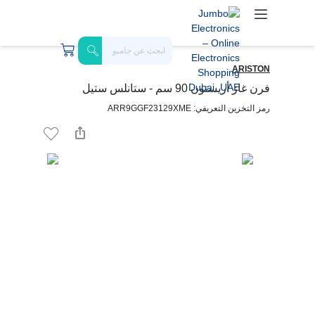
ARISTON
فرن غاز أريستون 90 سم - ستانلس ستيل
رمز التخزين التعريفي: ARR9GGF23129XME