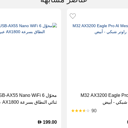
ينك M32 AX3200 Eagle Pro AI
محوّل AX55 Nano WiFi 6
ثنائي النطاق بسرعة AX1800 عبر USB
90
D
199.00