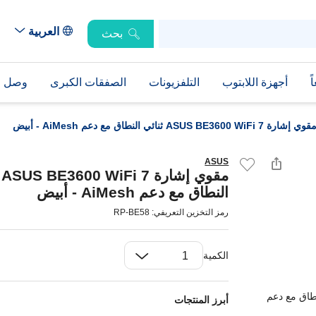
العربية
بحث
ً
أجهزة اللابتوب
التلفزيونات
الصفقات الكبرى
وصل حد
قوي إشارة ASUS BE3600 WiFi 7 ثنائي النطاق مع دعم AiMesh - أبيض
ASUS
مق
النطاق مع دعم AiMesh - أبيض
رمز التخزين التعريفي: RP-BE58
الكمية
أبرز المنتجات