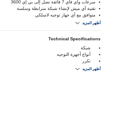
سرعات واي فاي 7 فائقة تصل إلى بي إي 3600
تقنية آي ميش لإنشاء شبكة مترابطة وسلسة
متوافق مع أي جهاز توجيه لاسلكي
تصميم مدمج يُوصل مباشرة بمقبس الحائط
أظهر المزيد
Technical Specifications
شبكة
أنواع أجهزة التوجيه
تكرر
الاتصال
أظهر المزيد
سرعة لاسلكية
الهوائيات