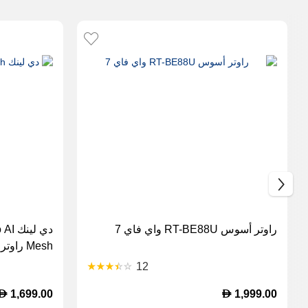
راوتر أسوس RT-BE88U واي فاي 7
دي ل
Mesh راوتر شبكي - أبيض
12
D
D
1,699.00
1,999.00