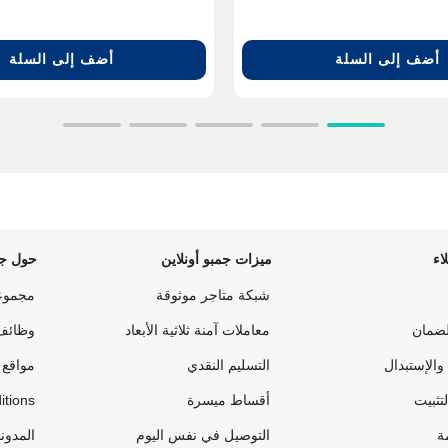
أضف إلى السلة
أضف إلى السلة
اء
ميزات جمبو أونلاين
حول جم
شبكة متاجر موثوقة
مجموع
لضمان
معاملات آمنة ثلاثية الأبعاد
وظائف
والإستبدال
التسليم النقدي
مواقع 
لتثبيت
أقساط ميسرة
itions
ة
التوصيل في نفس اليوم
المدون