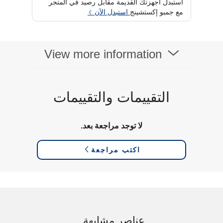
استبدل أجهزتك القديمة مقابل رصيد في المتجر
قدرة البطارية
90 Wh
مع جمبو إكستشينج
استبدل الآن
نظام التشغيل
Windows 11 Home
نوع العرض
WQXGA
سعة التخزين
1 TB
استهلاك الطاقة
View more information
التقييمات والتقييمات
لا توجد مراجعة بعد.
اكتب مراجعة
عناصر مشابهة