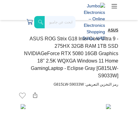
ASUS
ASUS ROG Strix G18 Intel Core Ultra 9 -
275HX 32GB RAM 1TB SSD
NVIDIAGeForce RTX 5080 16GB Graphics
18" 2.5K WQXGA Windows 11 Home
GamingLaptop - Eclipse Gray [G815LW-
S9033W]
رمز التخزين التعريفي: G815LW-S9033W