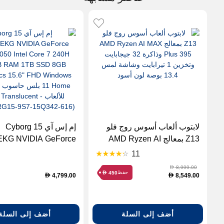
لابتوب ألعاب أسوس روج فلو
إم إس آي Cyborg 15
Z13 بمعالج AMD Ryzen AI
KG NVIDIA GeForce
MAX Plus 395 وذاكرة 32
50 Intel Core 7 240H
11
جيجابايت وتخزين 1 تيرابايت
B RAM 1TB SSD 8GB
8,999.00
D
حفظ
450
D
وشاشة لمس 13.4 بوصة لون
Graphics 15.6" FHD
4,799.00
8,549.00
D
D
أسود
ws 11 Home
حاسوب محمول للألعاب 
Translucent أسود
أضف إلى السلة
أضف إلى السلة
ORG15-9S7-15Q342-