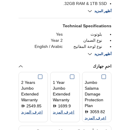
32GB RAM & 1TB SSD.
18" 2.5K 240Hz display with HDR.
أظهر المزيد
Windows 11, Wi-Fi 7, Thunderbolt 5, RGB
lighting.
Technical Specifications
بلوتوث
Yes
نوع الضمان
2 Year
نوع لوحة المفاتيح
English / Arabic
سرعة ساعة المعالج
2.7 GHz
أظهر المزيد
نواة المعالج
24
ذاكرة التخزين المؤقت
36 MB
احمِ جهازك
للمعالج
دقة
2560 x 1600
2 Years
1 Year
Jumbo
معدل تحديث الشاشة
240 Hz
Jumbo
Jumbo
Salama
شاشة لمسية
No
Extended
Extended
Damage
الرامات " الذاكرة
32 GB
Warranty
Warranty
Protection
العشوائية في الهواتف
Plan
2549.85
1699.9
D
D
والحواسيب "
3059.82
D
اعرف المزيد
اعرف المزيد
معالج الرسوميات
NVIDIA GeForce
اعرف المزيد
RTX 5080
حجم الشاشة
18 Inch