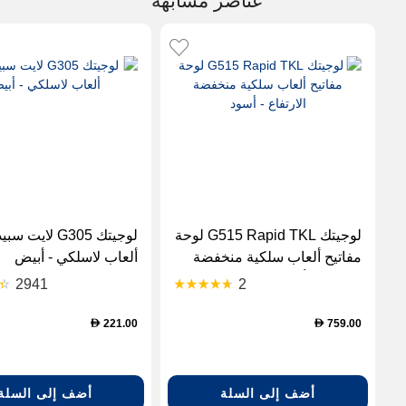
عناصر مشابهة
لوجيتك G515 Rapid TKL لوحة
لوجيتك G305 لاي
مفاتيح ألعاب سلكية منخفضة
ألعاب لاسلكي - أبيض
الارتفاع - أسود
2941
2
221.00
759.00
D
D
أضف إلى السلة
أضف إلى السلة