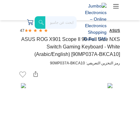
47
ASUS
ASUS ROG X901 Scope II 96 Full Size NXS
Switch Gaming Keyboard - White
(Arabic/English) [90MP037A-BKCA10]
رمز التخزين التعريفي: 90MP037A-BKCA10