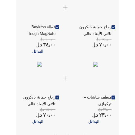
زجاج حماية بايكرون
غطاء Baykron
ثلاثي الأبعاد عالي
Tough MagSafe
١٤٠٫٠٠ د.إ.‏
١٠٠٫٠٠ د.إ.‏
الدقة من الألمنيوم
مقاوم للاصفرار لهاتف
٧٠٫٠٠ د.إ.‏
٣٤٫٠٠ د.إ.‏
المقوى لهاتف آيفون
iPhone 15 Pro Max
البدائل
15 برو ماكس، أسود
- شفاف
منظف شاشات –
زجاج حماية بايكرون
تركوازي
ثلاثي الأبعاد عالي
٢٩٫٠٠ د.إ.‏
١٤٠٫٠٠ د.إ.‏
الدقة من الألمنيوم
٢٣٫٠٠ د.إ.‏
٧٠٫٠٠ د.إ.‏
المقوى لهاتف آيفون
البدائل
البدائل
15 برو ماكس، أسود