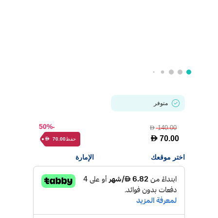
متوفر
-50%
140.00
D
D
70.00
حفظ
70.00
D
اختر موقعك
الإمارة