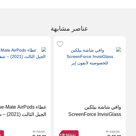
عناصر مشابهة
واقي شاشة بيلكين
غطاء e-Mate AirPods
ScreenForce InvisiGlass
الجيل الثال
للخصوصية لآيفون إير
متين
79.00
149.00
D
D
حفظ
ح
50
D