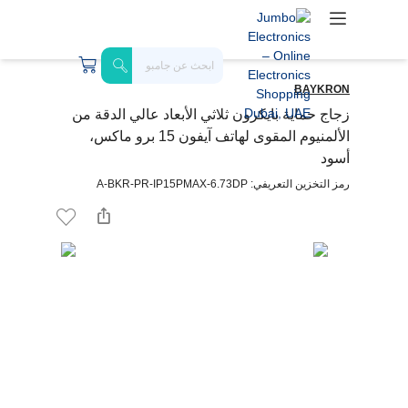
BAYKRON
زجاج حماية بايكرون ثلاثي الأبعاد عالي الدقة من
الألمنيوم المقوى لهاتف آيفون 15 برو ماكس،
أسود
رمز التخزين التعريفي: A-BKR-PR-IP15PMAX-6.73DP