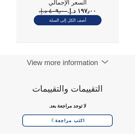
السعر الإجمالي
١٩٧٫٠٠ د.إ.‏
٤٠٩٫٠٠ د.إ.‏
أضف الكل إلى السلة
View more information
التقييمات والتقييمات
لا توجد مراجعة بعد.
اكتب مراجعة