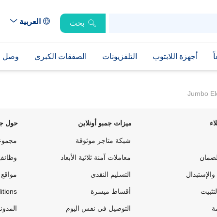
العربية
بحث
ً
أجهزة اللابتوب
التلفزيونات
الصفقات الكبرى
وصل حد
Jumbo El
اء
ميزات جمبو أونلاين
حول جم
شبكة متاجر موثوقة
مجموع
لضمان
معاملات آمنة ثلاثية الأبعاد
وظائف
والإستبدال
التسليم النقدي
مواقع 
لتثبيت
أقساط ميسرة
itions
ة
التوصيل في نفس اليوم
المدون