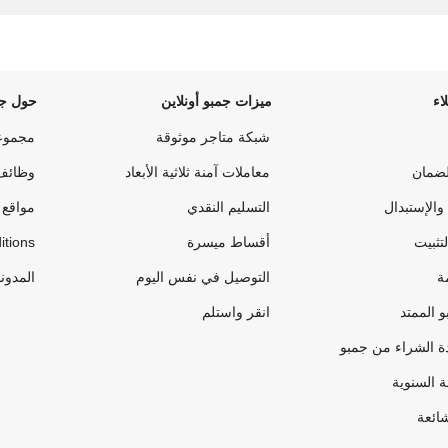
اء
ميزات جمبو أونلاين
حول جم
شبكة متاجر موثوقة
مجموع
لضمان
معاملات آمنة ثلاثية الأبعاد
وظائف
والإستبدال
التسليم النقدي
مواقع 
لتثبيت
أقساط ميسرة
itions
ة
التوصيل في نفس اليوم
المدون
 الممتد
انقر واستلم
ة الشراء من جمبو
ة السنوية
شائعة