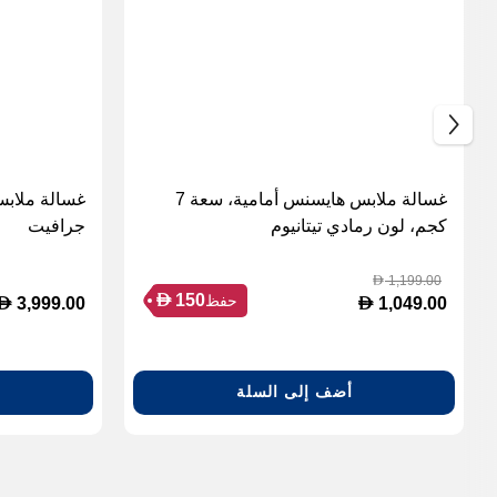
غسالة ملابس هايسنس أمامية، سعة 7
كجم، لون رمادي تيتانيوم
جرافيت
1,199.00
D
D
150
حفظ
D
D
3,999.00
1,049.00
أضف إلى السلة