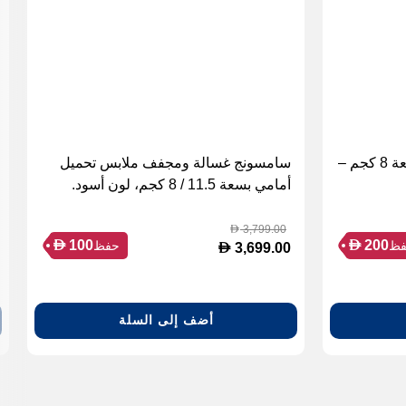
غسالة إل جي تحميل أمامي بسعة 8 كجم –
سامسونج غسالة ومجفف ملابس تحميل
أمامي بسعة 11.5 / 8 كجم، لون أسود.
3,799.00
D
D
D
100
200
ظ
حفظ
D
3,699.00
أضف إلى السلة