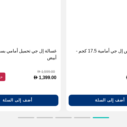
غسالة ملابس إل جي أمامية 17.5 كجم -
أبيض
1,599.00
D
حف
D
1,399.00
أضف إلى السلة
أضف إلى السلة