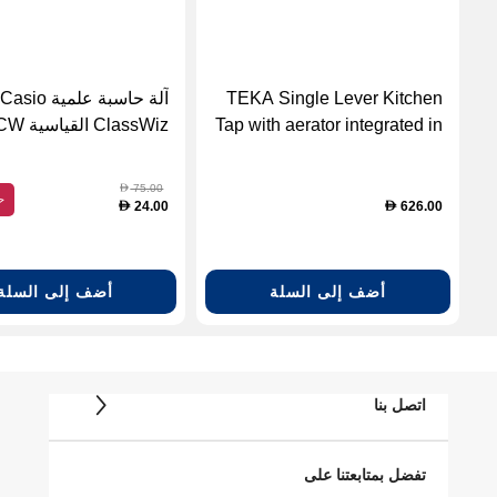
TEKA Single Lever Kitchen
آلة حاسبة علمية Casio
Tap with aerator integrated in
ClassWiz القياسية FX-82CW
spout (TEKA-116030022)
75.00
D
ح
24.00
626.00
D
D
أضف إلى السلة
أضف إلى السلة
اتصل بنا
تفضل بمتابعتنا على