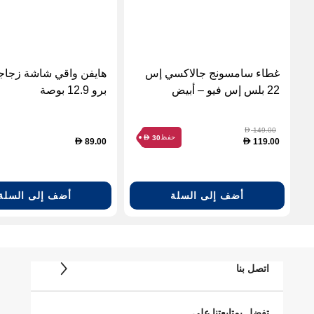
غطاء سامسونج جالاكسي إس
هايفن واقي شاشة زجاجي 
22 بلس إس فيو – أبيض
برو 12.9 بوصة
149.00
D
حفظ
30
D
89.00
119.00
D
D
أضف إلى السلة
أضف إلى السلة
اتصل بنا
تفضل بمتابعتنا على