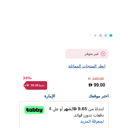
غير متوفر
انظر المنتجات المماثلة
-34%
149.00
D
D
99.00
حفظ
50.00
D
اختر موقعك
الإمارة