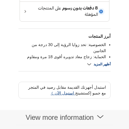
أبرز المنتجات
الخصوصية: تحد زوايا الرؤية إلى 30 درجة من
الجانبين
الحماية: زجاج معاد تدويره أقوى 18 مرة ومقاوم
للخدش بدرجة 9 إتش
أظهر المزيد
مقاومة السقوط: حتى ارتفاع 6.5 قدم أو مترين
السطح: واضح ومقاوم للبصمات والبقع
استبدل أجهزتك القديمة مقابل رصيد في المتجر
مع جمبو إكستشينج
استبدل الآن
View more information