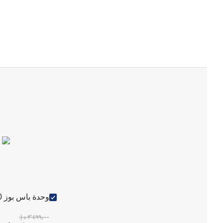
وحدة باس بوز 700
٣٬٤٩٩٫٠٠ د.إ.‏