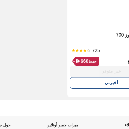
700
725
D
660
حفظ
غير متوفر
أخبرني
اء
ميزات جمبو أونلاين
حول جم