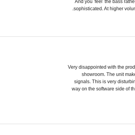
And you 'feel' the bass rathe
sophisticated. At higher volu
Very disappointed with the produ
showroom. The unit makes
signals. This is very distur
way on the software side of th