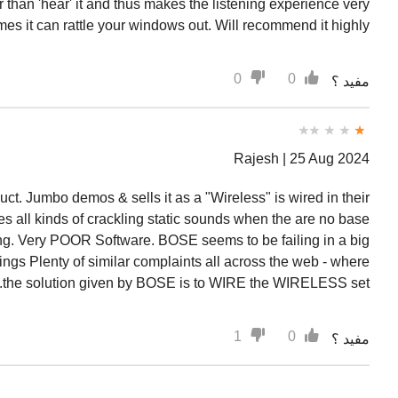
r than 'hear' it and thus makes the listening experience very
mes it can rattle your windows out. Will recommend it highly.
0
0
مفيد ؟
Rajesh |
25 Aug 2024
ct. Jumbo demos & sells it as a "Wireless" is wired in their
 all kinds of crackling static sounds when the are no base
bing. Very POOR Software. BOSE seems to be failing in a big
ings Plenty of similar complaints all across the web - where
the solution given by BOSE is to WIRE the WIRELESS set.
1
0
مفيد ؟