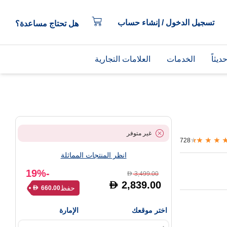
تسجيل الدخول / إنشاء حساب
هل تحتاج مساعدة؟
يثاً
الخدمات
العلامات التجارية
غير متوفر
728
انظر المنتجات المماثلة
-19%
3,499.00
D
2,839.00
D
حفظ
660.00
D
اختر موقعك
الإمارة