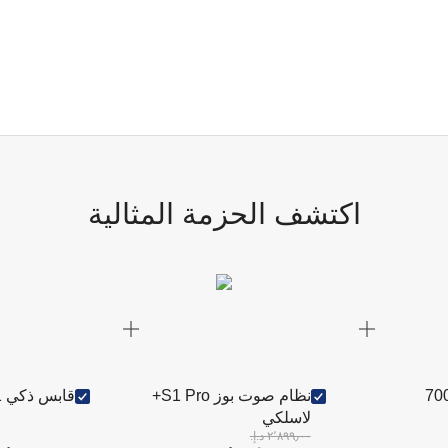
اكتشف الحزمة المثالية
نظام صوت بوز S1 Pro+
قابس ذكي EZVIZ T31
لاسلكي
٢٬٨٩٩٫٠٠ د.إ.‏