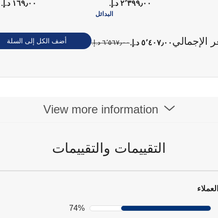
٢٬٣٩٩٫٠٠ د.إ.‏
١٦٩٫٠٠ د.إ.‏
البدائل
ر الإجمالي
أضف الكل إلى السلة
٥٬٤٠٧٫٠٠ د.إ.‏
٦٬٥٦٧٫٠٠ د.إ.‏
View more information
التقييمات والتقييمات
لعملاء
74%