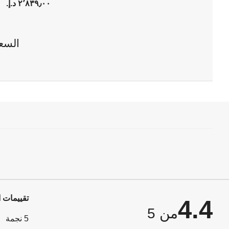
٢٬٨٣٩٫٠٠ د.إ.‏
السع
تقييمات ا
4.4
من 5
5 نجمة