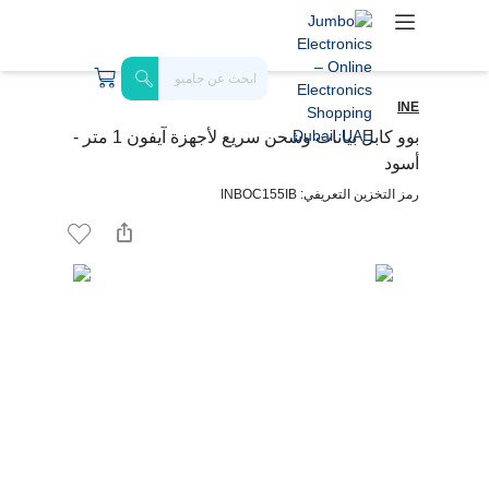
INE
بوو كابل بيانات وشحن سريع لأجهزة آيفون 1 متر -
أسود
رمز التخزين التعريفي: INBOC155IB