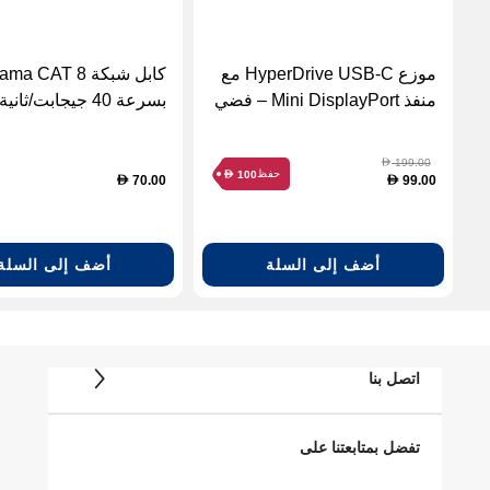
موزع HyperDrive USB-C مع
كابل شبكة ma CAT 8
منفذ Mini DisplayPort – فضي
بسرعة 40 جيجابت/ثا
3 متر
199.00
D
حفظ
100
D
70.00
99.00
D
D
أضف إلى السلة
أضف إلى السلة
اتصل بنا
تفضل بمتابعتنا على