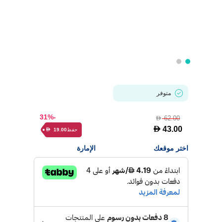
متوفر
-31%
62.00
D
D
43.00
حفظ
19.00
D
اختر موقعك
الإمارة