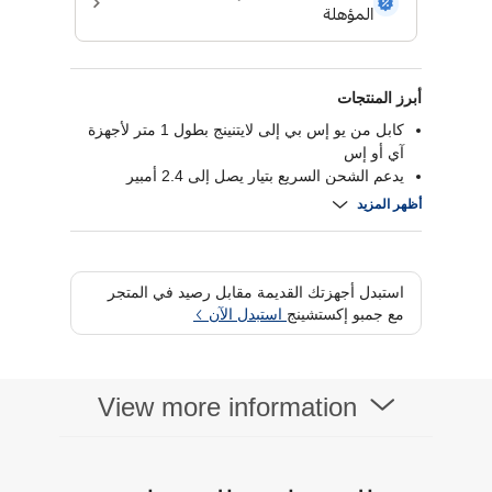
أبرز المنتجات
كابل من يو إس بي إلى لايتنينج بطول 1 متر لأجهزة
آي أو إس
يدعم الشحن السريع بتيار يصل إلى 2.4 أمبير
يدعم مزامنة البيانات والشحن في كابل واحد
أظهر المزيد
متوافق مع منافذ لايتنينج في أجهزة آيفون وآيباد
استبدل أجهزتك القديمة مقابل رصيد في المتجر
مع جمبو إكستشينج
استبدل الآن
View more information