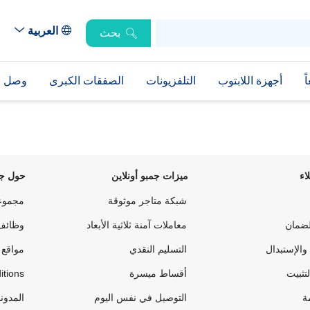
العربية
بحث
ً
أجهزة اللابتوب
التلفزيونات
الصفقات الكبرى
وصل حد
اء
ميزات جمبو أونلاين
حول جم
شبكة متاجر موثوقة
مجموع
لضمان
معاملات آمنة ثلاثية الأبعاد
وظائف
والإستبدال
التسليم النقدي
مواقع 
لتثبيت
أقساط ميسرة
itions
ة
التوصيل في نفس اليوم
المدون