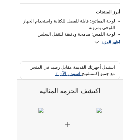
أبرز المنتجات
لوحة المفاتيح: قابلة للفصل للكتابة واستخدام الجهاز
اللوحي بمرونة
لوحة اللمس: مدمجة ودقيقة للتنقل السلس
الحماية: غطاء متين من الألياف الدقيقة
أظهر المزيد
عمر البطارية: يصل إلى 30 ساعة مع وضع استعداد
لمدة 90 يوما
استبدل أجهزتك القديمة مقابل رصيد في المتجر
مع جمبو إكستشينج
استبدل الآن
اكتشف الحزمة المثالية