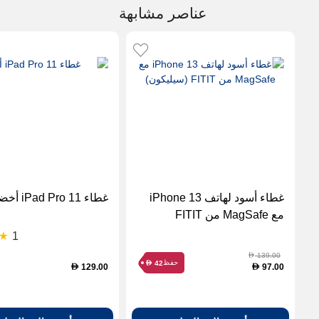
عناصر مشابهة
غطاء أسود لهاتف iPhone 13
غطاء iPad Pro 11 أخضر
مع MagSafe من FITIT
(سيليكون)
1
139.00
D
حفظ
42
D
129.00
97.00
D
D