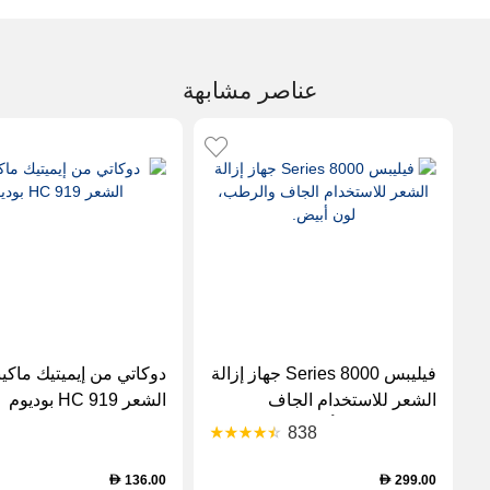
عناصر مشابهة
فيليبس Series 8000 جهاز إزالة
دوكاتي من إيميتيك ماك
الشعر للاستخدام الجاف
الشعر HC 919 بوديوم
والرطب، لون أبيض.
838
136.00
299.00
D
D