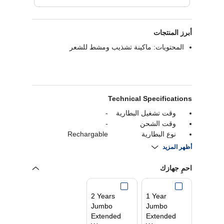
أبرز المنتجات
المحتويات: ماكينة تشذيب ومشط للشعر
Technical Specifications
وقت تشغيل البطارية
-
وقت الشحن
-
نوع البطارية
Rechargable
نوع العرض
أظهر المزيد
ضد للماء
-
احمِ جهازك
2 Years
1 Year
Jumbo
Jumbo
Extended
Extended