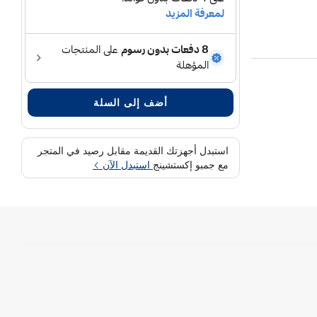
متوافق مع موديلات في 6 ودي سي 59 ودي سي 72 وإس في 04
أضف إلى السلة
استبدل أجهزتك القديمة مقابل رصيد في المتجر
مع جمبو إكستشينج
استبدل الآن