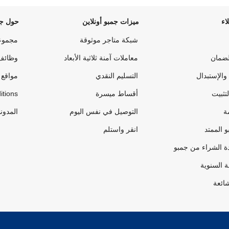
اء
ميزات جمبو أونلاين
حول جم
شبكة متاجر موثوقة
مجموع
لضمان
معاملات آمنة ثلاثية الأبعاد
وظائف
والإستبدال
التسليم النقدي
مواقع 
لتثبيت
أقساط ميسرة
itions
ة
التوصيل في نفس اليوم
المدون
 الممتد
انقر واستلم
ة الشراء من جمبو
ة السنوية
شائعة