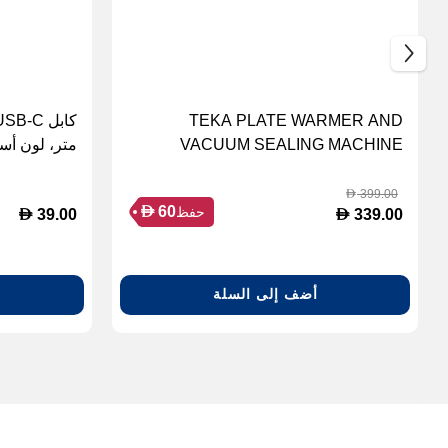
TEKA PLATE WARMER AND
VACUUM SEALING MACHINE
متر، لون أس
399.00
D
D
60
حفظ
D
D
39.00
339.00
أضف إلى السلة