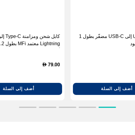
كابل USB-C إلى USB-C مضفّر بطول 1
كابل شحن ومزامنة -C
ود
أسود.
D
79.00
أضف إلى السلة
أضف إلى السلة