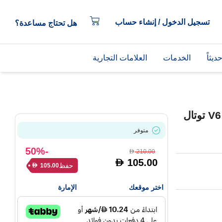
تسجيل الدخول / إنشاء حساب
هل تحتاج مساعدة؟
يثاً
الخدمات
العلامات التجارية
مجموعة أنبوب التنظيف لعصا دايسون V6 توتال
متوفر
-50%
210.00
D
105.00
D
حفظ
105.00
D
اختر موقعك
الإمارة