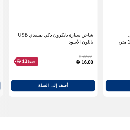
Type إلى
شاحن سيارة بايكرون ذكي بمنفذي USB
Lightning معتمد MFi بطول 1.2 متر،
باللون الأسود
29.00
D
D
13
حفظ
D
16.00
أضف إلى السلة