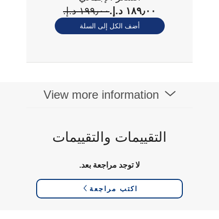
١٨٩٫٠٠ د.إ.‏
١٩٩٫٠٠ د.إ.‏
أضف الكل إلى السلة
View more information
التقييمات والتقييمات
لا توجد مراجعة بعد.
اكتب مراجعة