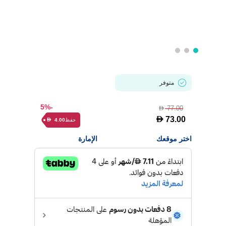
متوفر
-5%
77.00
D
D
73.00
حفظ
4.00
D
اختر موقعك
الإمارة