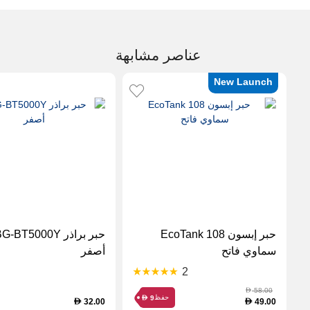
عناصر مشابهة
New Launch
حبر إبسون EcoTank 108
سماوي فاتح
أصفر
2
58.00
D
حفظ
9
D
32.00
49.00
D
D