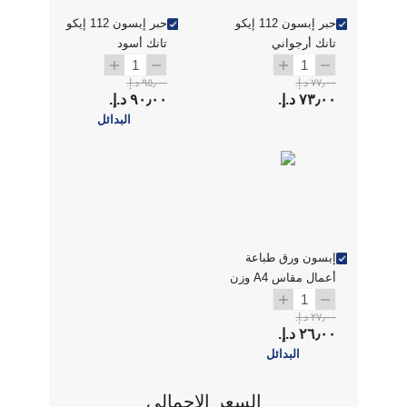
حبر إبسون 112 إيكو
حبر إبسون 112 إيكو
تانك أرجواني
تانك أسود
1
1
٧٧٫٠٠ د.إ.‏
٩٥٫٠٠ د.إ.‏
٧٣٫٠٠ د.إ.‏
٩٠٫٠٠ د.إ.‏
البدائل
إبسون ورق طباعة
أعمال مقاس A4 وزن
80 جم عدد 500 ورقة
1
٢٧٫٠٠ د.إ.‏
٢٦٫٠٠ د.إ.‏
البدائل
السعر الإجمالي