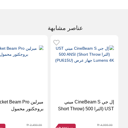
عناصر مشابهة
إل جي CineBeam S ميني
UST (الترا Short Throw) 500
بروجكتور محمول
ANSI Lumens 4K جهاز عرض
(PU615U)
2,450.00
4,999.00
D
D
حفظ
حف
D