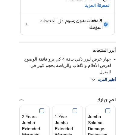
أبرز المنتجات
جهاز عرض ليزر ذكي بدقة 4 كي برو فائقة الوضوح
لعرض الأفلام والألعاب والرياضة بحجم كبير في
المنزل
مرن واقتصادي ويعرض صورة حتى مقاس 120 بوصة
أظهر المزيد
بالقرب من الحائط
سطوع قوي يبلغ 3600 لومن لكل من الإضاءة البيضاء
والملونة
احمِ جهازك
ترفيه ذكي من سلسلة إبيك فيجن ألترا مع أندرويد تي
في وصوت من ياماها
حل طويل الأمد يوفر الترفيه لمدة تصل إلى 10
2 Years
1 Year
Jumbo
سنوات
Jumbo
Jumbo
Salama
Extended
Extended
Damage
Warranty
Warranty
Protection