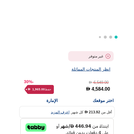
غير متوفر
انظر المنتجات المماثلة
-30%
6,549.00
D
D
4,584.00
حفظ
1,965.00
D
اختر موقعك
الإمارة
أقل من
213.92
كل شهر.
اعرف المزيد
D