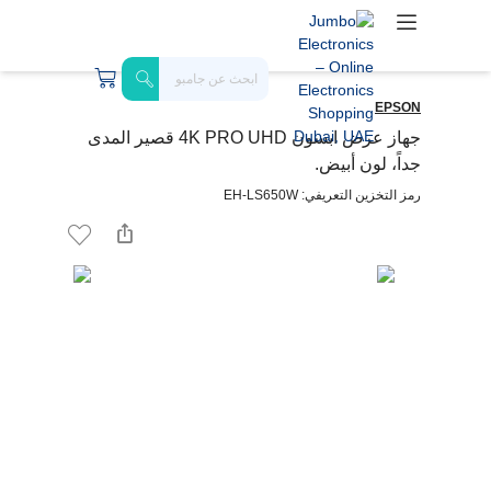
EPSON
جهاز عرض ابسون 4K PRO UHD قصير المدى
جداً، لون أبيض.
رمز التخزين التعريفي: EH-LS650W