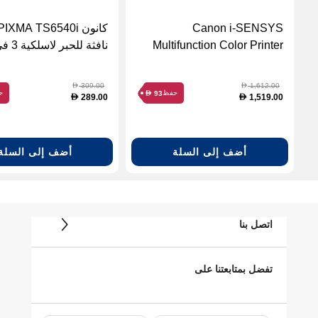
Canon i-SENSYS
Multifunction Color Printer
(MF667Cdw)
بيضاء
309.00
1,612.00
D
D
حفظ
ح
93
D
289.00
1,519.00
D
D
أضف إلى السلة
أضف إلى السلة
اتصل بنا
تفضل بمتابعتنا على