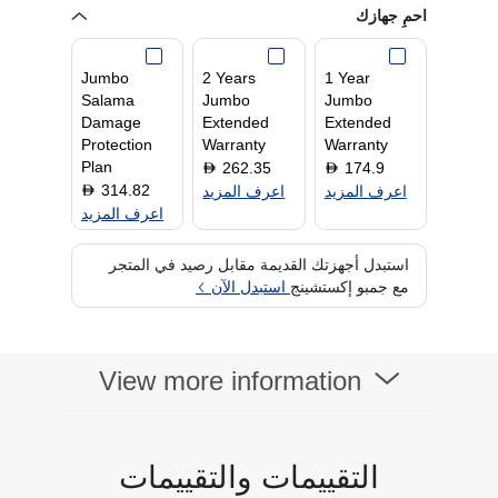
طباعة سريعة 10
Yes
احمِ جهازك
صفحات في الدقيقة أو
أكثر
Jumbo
2 Years
1 Year
Salama
Jumbo
Jumbo
Damage
Extended
Extended
Protection
Warranty
Warranty
Plan
262.35
174.9
D
D
314.82
D
اعرف المزيد
اعرف المزيد
اعرف المزيد
استبدل أجهزتك القديمة مقابل رصيد في المتجر
مع جمبو إكستشينج
استبدل الآن
View more information
التقييمات والتقييمات