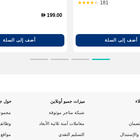
181
D
199.00
أضف إلى السلة
أضف إلى السلة
اء
ميزات جمبو أونلاين
حول جم
شبكة متاجر موثوقة
مجموع
لضمان
معاملات آمنة ثلاثية الأبعاد
وظائف
والإستبدال
التسليم النقدي
مواقع 