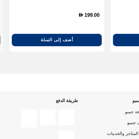
D
199.00
أضف إلى السلة
بو
طريقة الدفع
ة جمبو
 جمبو
المتاجر والخدمات