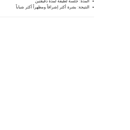
المدة: جلسة لطيفة لمدة دقيقتين
النتيجة: بشرة أكثر إشراقاً ومظهراً أكثر شباباً