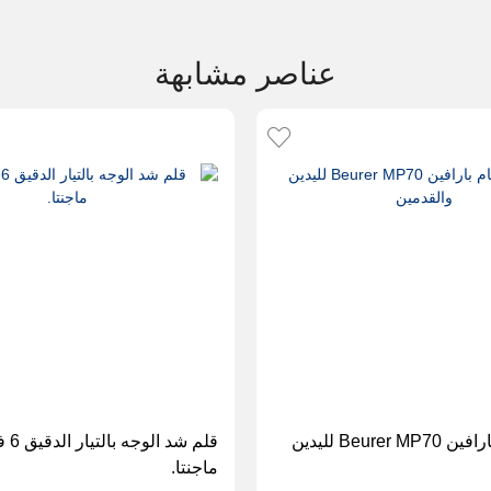
عناصر مشابهة
جهاز حمام بارافين Beurer MP70 لليدين
ماجنتا.