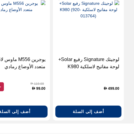
لوجيتك Signature رفيع Solar+
يوجرين M556 ماو
لوحة مفاتيح لاسلكية K980
متعدد الأوضاع رمادي
(920-013764)
119.00
D
ح
99.00
499.00
D
D
أضف إلى السلة
أضف إلى السلة