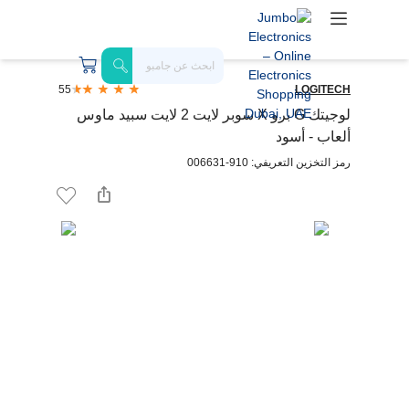
55
LOGITECH
لوجيتك G برو X سوبر لايت 2 لايت سبيد ماوس
ألعاب - أسود
رمز التخزين التعريفي: 910-006631