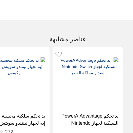
عناصر مشابهة
يد تحكم PowerA Advantage
يد تحكم سلكية محسنة م
السلكية لجهاز Nintendo
إيه لجهاز نينتندو سويتش
Switch - إصدار مملكة الفطر
إصدار بوكيمون
272