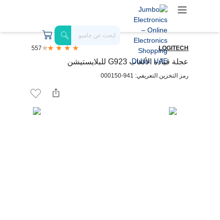
557
LOGITECH
عجلة قيادة الألعاب G923 للبلايستيشن
رمز التخزين التعريفي: 941-000150