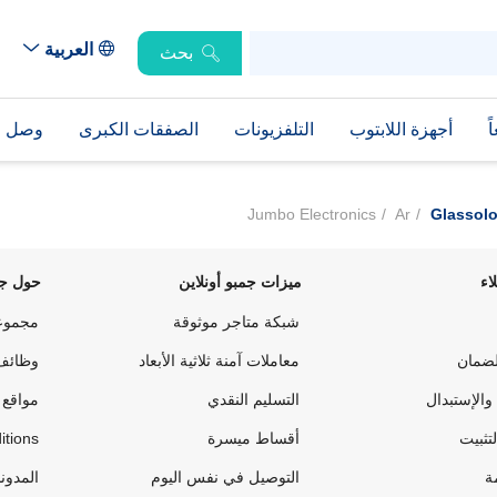
العربية
بحث
ً
أجهزة اللابتوب
التلفزيونات
الصفقات الكبرى
وصل حد
Jumbo Electronics
Ar
Glassolo
اء
ميزات جمبو أونلاين
حول جم
شبكة متاجر موثوقة
مجموع
لضمان
معاملات آمنة ثلاثية الأبعاد
وظائف
والإستبدال
التسليم النقدي
مواقع 
لتثبيت
أقساط ميسرة
itions
ة
التوصيل في نفس اليوم
المدون