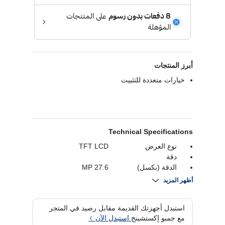
أبرز المنتجات
خيارات متعددة للتثبيت
Technical Specifications
نوع العرض
TFT LCD
دقة
الدقة (بكسل)
27.6 MP
حجم المستشعر
1/1.9"
أظهر المزيد
نوع الاستشعار
CMOS
ميغا بكسل
استبدل أجهزتك القديمة مقابل رصيد في المتجر
ثبات الصوره
تقنية التثبيت الإلكتروني
مع جمبو إكستشينج
استبدل الآن
للصورة هايبر سموث