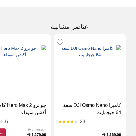
عناصر مشابهة
كاميرا DJI Osmo Nano سعة
جو برو  Max 2
64 جيجابايت
أكشن سوداء
6
23
2,050.00
D
حف
1,279.00
1,169.00
D
D