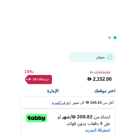
متوفر
-15%
2,519.00
D
D
2,152.00
حفظ
367.00
D
اختر موقعك
الإمارة
أقل من
100.43
كل شهر.
اعرف المزيد
D