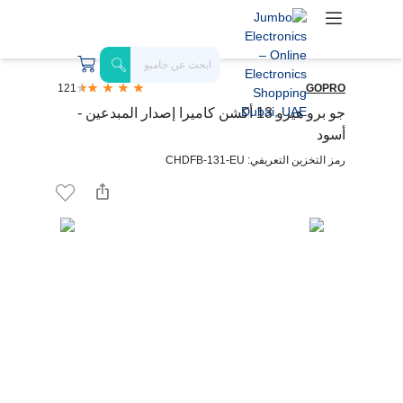
121
GOPRO
جو برو هيرو 13 أكشن كاميرا إصدار المبدعين -
أسود
رمز التخزين التعريفي: CHDFB-131-EU