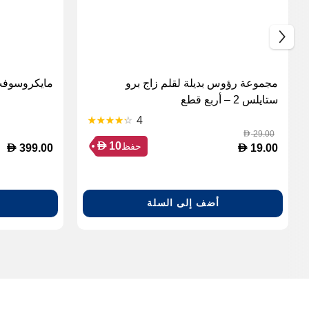
مجموعة رؤوس بديلة لقلم زاج برو
مايكروسوفت أوف
ستايلس 2 – أربع قطع
4
29.00
D
D
10
حفظ
D
D
399.00
19.00
أضف إلى السلة