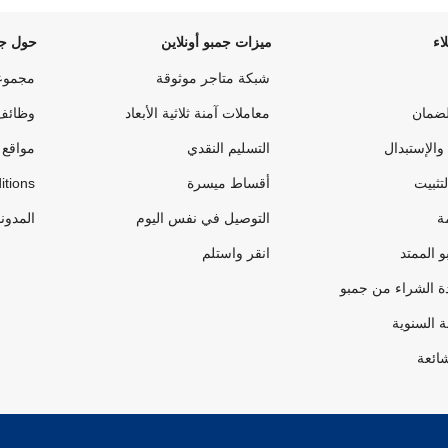
اء
ميزات جمبو أونلاين
حول جم
شبكة متاجر موثوقة
مجموع
لضمان
معاملات آمنة ثلاثية الأبعاد
وظائف
والإستبدال
التسليم النقدي
مواقع 
لتثبيت
أقساط ميسرة
itions
ة
التوصيل في نفس اليوم
المدون
 الممتد
انقر واستلم
ة الشراء من جمبو
ة السنوية
شائعة