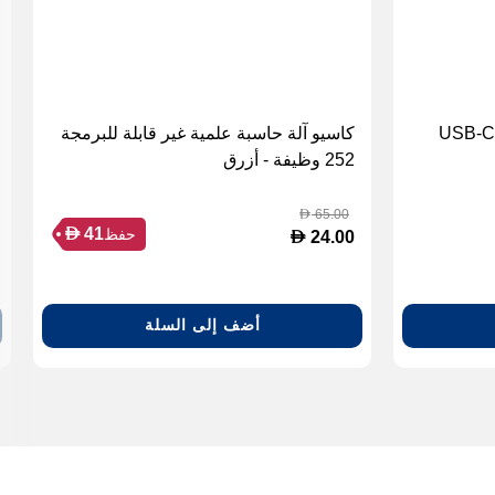
بانزر جلاس شاحن حائط سريع USB-C
كاسيو آلة حاسبة علمية غير قابلة للبرمجة
252 وظيفة - أزرق
65.00
D
D
41
حفظ
D
24.00
أضف إلى السلة