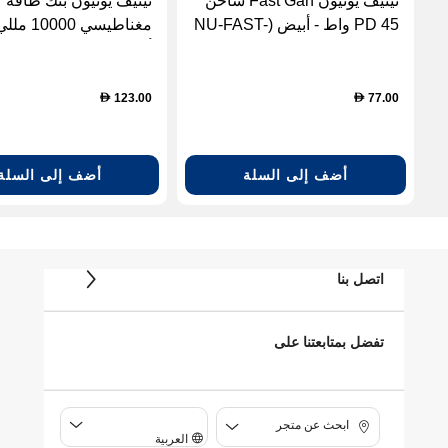
نيتيف يونيون Fast Gan شاحن
نيتيف يونيون بنك طاقة
PD 45 واط - أبيض (NU-FAST-
مغناطيسي 00
PD45-WHT-UK)
أسود (NU-PB-10KMS-BLK)
123.00
77.00
D
D
أضف إلى السلة
أضف إلى السلة
اتصل بنا
تفضل بمتابعتنا على
ابحث عن متجر
العربية