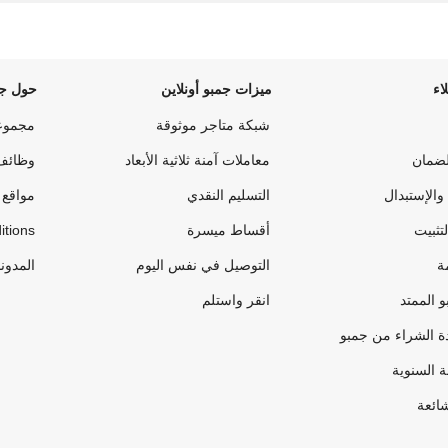
اء
ميزات جمبو أونلاين
حول جم
شبكة متاجر موثوقة
مجموع
لضمان
معاملات آمنة ثلاثية الأبعاد
وظائف
والإستبدال
التسليم النقدي
مواقع 
لتثبيت
أقساط ميسرة
itions
ة
التوصيل في نفس اليوم
المدون
 الممتد
انقر واستلم
ة الشراء من جمبو
ة السنوية
شائعة