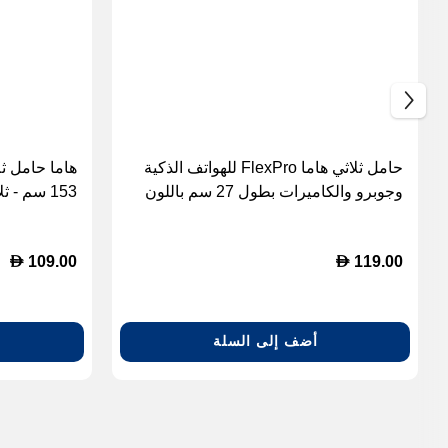
حامل ثلاثي هاما FlexPro للهواتف الذكية
وجوبرو والكاميرات بطول 27 سم باللون
153 سم - ثلاثي الأبعاد
الأسود
D
D
109.00
119.00
أضف إلى السلة