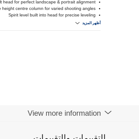
ilt head for perfect landscape & portrait alignment
e height centre column for varied shooting angles
Spirit level built into head for precise leveling
ber feet & leg braces ensure firm, stable support
أظهر المزيد
View more information
التقييمات والتقييمات