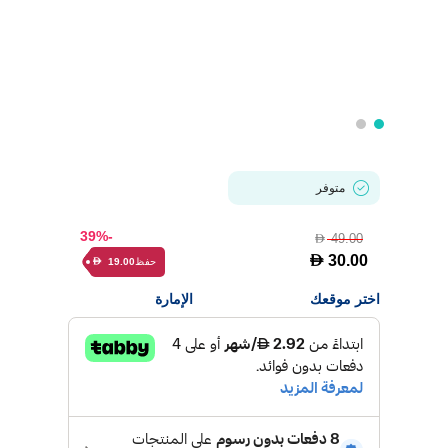
متوفر
-39%
49.00
D
D
30.00
حفظ
19.00
D
اختر موقعك
الإمارة