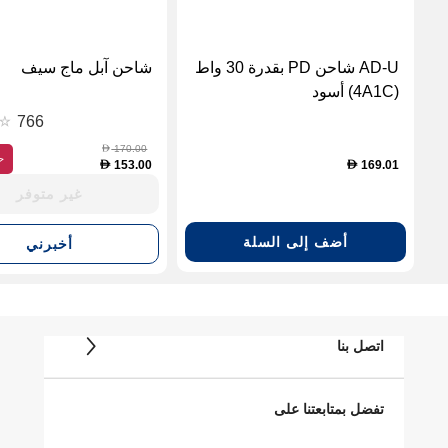
AD-U شاحن PD بقدرة 30 واط
شاحن آبل ماج سيف
(4A1C) أسود
766
170.00
D
ح
153.00
169.01
D
D
غير متوفر
أضف إلى السلة
أخبرني
اتصل بنا
تفضل بمتابعتنا على