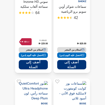
سوني Inzone H3
SHOKZ
سماعات شوكز أوبن
سماعة ألعاب سلكية
سويم برو الرياضية
فوق الأذن – أبيض
64
بتوصيل عظمي -
42
رمادي
D
269.00
D
40
حفظ
229.00
829.00
D
D
استلام من المتجر
استلام من المتجر
احصل عليه اليوم (دبي)
احصل عليه اليوم (دبي)
أضف إلى
أضف إلى
السلة
السلة
BOSE
BOSE