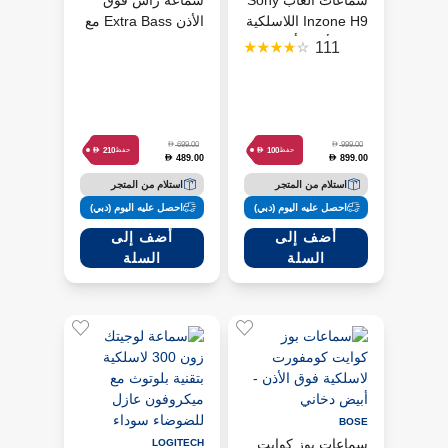
سماعات ألعاب Sony
سماعة رأس فوق
Inzone H9 اللاسلكية
الأذن Extra Bass مع
فوق الأذن - أبيض
عزل الضوضاء باللون
111
الأزرق
D
D
699.00
999.00
D
D
210
100
حفظ
حفظ
489.00
899.00
D
D
استلام من المتجر
استلام من المتجر
احصل عليه اليوم (دبي)
احصل عليه اليوم (دبي)
أضف إلى
أضف إلى
السلة
السلة
BOSE
سماعات بوز كوايت
LOGITECH