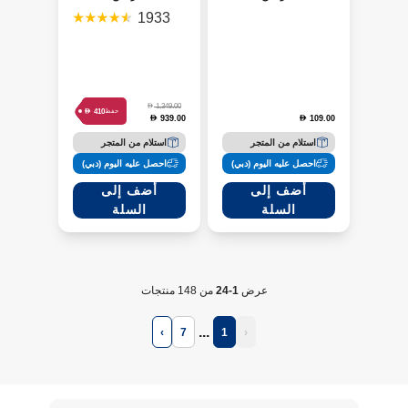
للمكتب والكمبيوتر
لاسلكية لون Chilled
1933
سوداء
Lilac
D
1,349.00
D
410
حفظ
939.00
109.00
D
D
استلام من المتجر
استلام من المتجر
احصل عليه اليوم (دبي)
احصل عليه اليوم (دبي)
أضف إلى
أضف إلى
السلة
السلة
عرض
1-24
من 148 منتجات
...
›
7
1
‹