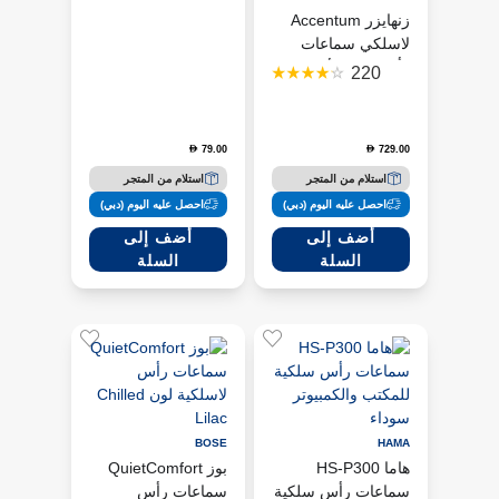
زنهايزر Accentum
لاسلكي سماعات
رأس فوق الأذن -
220
أسود (SH-HD-
ACCENTUMBT-
BLK)
79.00
729.00
D
D
استلام من المتجر
استلام من المتجر
احصل عليه اليوم (دبي)
احصل عليه اليوم (دبي)
أضف إلى
أضف إلى
السلة
السلة
BOSE
HAMA
هاما HS-P300
بوز QuietComfort
سماعات رأس سلكية
سماعات رأس