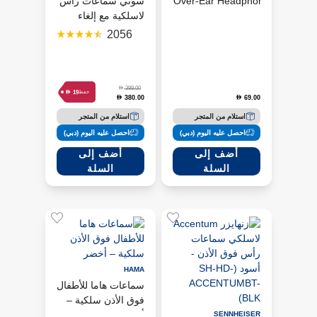
Over-Ear Headphones -
سوني سماعات رأس
Blue
لاسلكية مع إلغاء
(ACMYCN21WRLSBLU)
الضوضاء وبطارية
2056
حتى 35 ساعة باللون
الوردي
D
399.00
D
19
حفظ
380.00
69.00
D
D
استلام من المتجر
استلام من المتجر
احصل عليه اليوم (دبي)
احصل عليه اليوم (دبي)
أضف إلى
أضف إلى
السلة
السلة
HAMA
سماعات هاما للأطفال
فوق الأذن سلكية –
أخضر
SENNHEISER