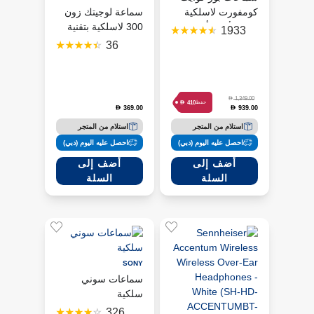
كومفورت لاسلكية
سماعة لوجيتك زون
فوق الأذن - أبيض
300 لاسلكية بتقنية
1933
دخاني
بلوتوث مع ميكروفون
36
عازل للضوضاء سوداء
D
1,349.00
D
410
حفظ
369.00
939.00
D
D
استلام من المتجر
استلام من المتجر
احصل عليه اليوم (دبي)
احصل عليه اليوم (دبي)
أضف إلى
أضف إلى
السلة
السلة
SONY
سماعات سوني
سلكية
326