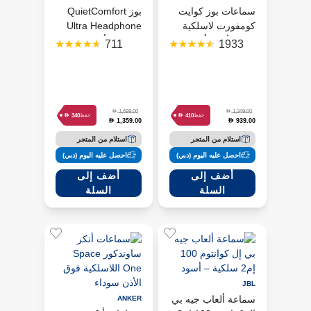
سماعات بوز كوايت
بوز QuietComfort
كومفورت لاسلكية
Ultra Headphone
فوق الأذن - أسود
سماعة رأس، لون
711
1933
ثلاثي
Deep Plum
D
D
1,699.00
1,349.00
D
D
340
410
حفظ
حفظ
1,359.00
939.00
D
D
استلام من المتجر
استلام من المتجر
احصل عليه اليوم (دبي)
احصل عليه اليوم (دبي)
أضف إلى
أضف إلى
السلة
السلة
JBL
سماعة ألعاب جيه بي
ANKER