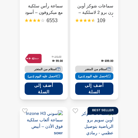
سماعات شوكز أوبن
سماعة رأس سلكية
رن برو 2 لاسلكية –
مع ميكروفون – أسود
أسود
6553
109
D
141.00
D
42
حفظ
99.00
699.00
D
D
استلام من المتجر
استلام من المتجر
احصل عليه اليوم (دبي)
احصل عليه اليوم (دبي)
أضف إلى
أضف إلى
السلة
السلة
BEST SELLER
SONY