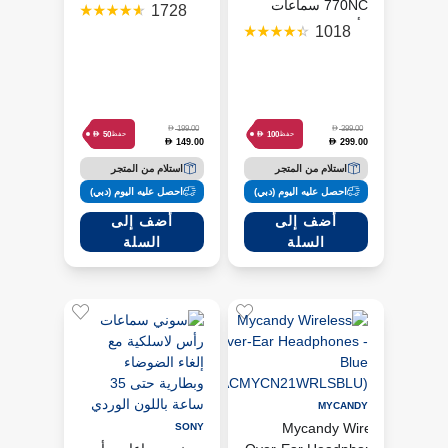
770NC سماعات
فوق الأذن - أزرق
1728
رأس لاسلكية بإلغاء
1018
الضوضاء - بنفسجي
D
D
199.00
399.00
D
D
50
100
حفظ
حفظ
149.00
299.00
D
D
استلام من المتجر
استلام من المتجر
احصل عليه اليوم (دبي)
احصل عليه اليوم (دبي)
أضف إلى
أضف إلى
السلة
السلة
MYCANDY
Mycandy Wireless
SONY