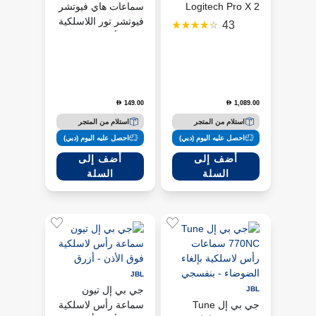
Logitech Pro X 2
سماعات هاي فيوتشر
LightSpeed
فيوتشر تور اللاسلكية
43
اللاسلكية – أسود
فوق الأذن مع إلغاء
الضوضاء النشط،
أسود
149.00
1,089.00
D
D
استلام من المتجر
استلام من المتجر
احصل عليه اليوم (دبي)
احصل عليه اليوم (دبي)
أضف إلى
أضف إلى
السلة
السلة
JBL
جي بي إل تيون
JBL
جي بي إل Tune
سماعة رأس لاسلكية