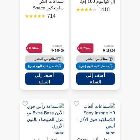
إل كوانتوم 100 إم2
سماعات أنكر
سلكية – أسود
ساوندكور Space
1410
One اللاسلكية فوق
714
الأذن سوداء
D
D
399.00
159.00
D
D
50
20
حفظ
حفظ
349.00
139.00
D
D
استلام من المتجر
استلام من المتجر
احصل عليه اليوم (دبي)
احصل عليه اليوم (دبي)
أضف إلى
أضف إلى
السلة
السلة
SONY
SONY