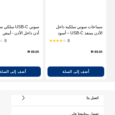
سماعات سوني سلكية داخل
سوني USB-C سل
الأذن بمنفذ USB-C – أسود
أذن داخل الأذن - أبيض
(IEREX15C/W-R)
8
8
89.00
89.00
D
D
أضف إلى السلة
أضف إلى السلة
اتصل بنا
تفضل بمتابعتنا على