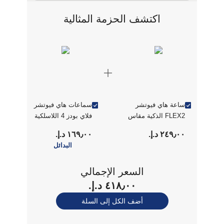
عرض الحجم
اكتشف الحزمة المثالية
ساعة هاي فيوتشر
سماعات هاي فيوتشر
FLEX2 الذكية مقاس
فلاي بودز 4 اللاسلكية
1.39 بوصة مع
بالكامل – أسود
٢٤٩٫٠٠ د.إ.‏
١٦٩٫٠٠ د.إ.‏
مكالمات بلوتوث
البدائل
باللون الفضي
والأبيض
السعر الإجمالي
٤١٨٫٠٠ د.إ.‏
أضف الكل إلى السلة