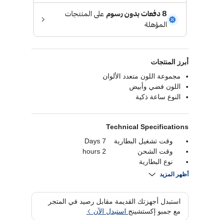
أبرز المنتجات
مجموعة اللون متعدد الألوان
اللون فضي وأبيض
النوع ساعة ذكية
Technical Specifications
وقت تشغيل البطارية
7 Days
وقت الشحن
2 hours
نوع البطارية
بلوتوث
Bluetooth 5.3
أظهر المزيد
دقة
قدرة البطارية
300 mAh
استبدل أجهزتك القديمة مقابل رصيد في المتجر
واي فاي
مع جمبو إكستشينج
استبدل الآن
نوع العرض
IPS LCD