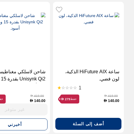
ساعة HiFuture AIX الذكية،
شاحن لاسلكي مغناطيس
لون فضي.
Qi2
لون أسود.
1
419.00
419.00
D
D
حفظ
حف
279
D
140.00
140.00
D
D
غير متوفر
أضف إلى السلة
أخبرني