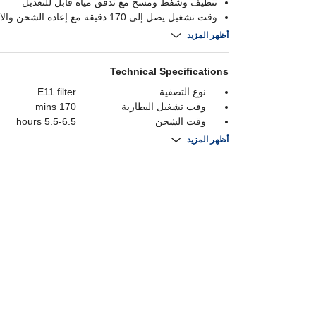
تنظيف وشفط ومسح مع تدفق مياه قابل للتعديل
وقت تشغيل يصل إلى 170 دقيقة مع إعادة الشحن والاستئناف تلقائيًا
تحكم عبر واي فاي مع حماية بيانات معتمدة
أظهر المزيد
Technical Specifications
نوع التصفية
E11 filter
وقت تشغيل البطارية
170 mins
وقت الشحن
5.5-6.5 hours
قوة الشفط
Up to 2700 Pa
أظهر المزيد
مستوى الضوضاء
<70 dBA
سعة
0.4 Liters
سعة خزان المياه
0.3 Liters