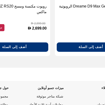
مكنسة Dreame D9 Max Gen 2 الروبوتية
روبوت مكنسة ومسح 
ماكس
2,999.00
D
حف
D
2,699.00
أضف إلى السلة
أضف إلى السلة
اء
ميزات جمبو أونلاين
حول جم
شبكة متاجر موثوقة
مجموع
لضمان
معاملات آمنة ثلاثية الأبعاد
وظائف