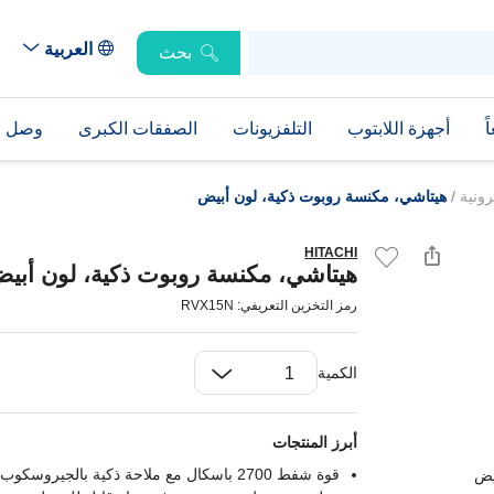
العربية
بحث
ً
أجهزة اللابتوب
التلفزيونات
الصفقات الكبرى
وصل حد
رونية
/
هيتاشي، مكنسة روبوت ذكية، لون أبيض
HITACHI
هيتاشي، مكنسة روبوت ذكية، لون أبي
رمز التخزين التعريفي: RVX15N
الكمية
أبرز المنتجات
قوة شفط 2700 باسكال مع ملاحة ذكية بالجيروسكوب