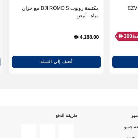
EZVIZ RS20
مكنسة روبوت DJI ROMO S مع خزان
مياه - أبيض
D
300
ظ
D
4,168.00
أضف إلى السلة
بو
طريقة الدفع
ة جمبو
 جمبو