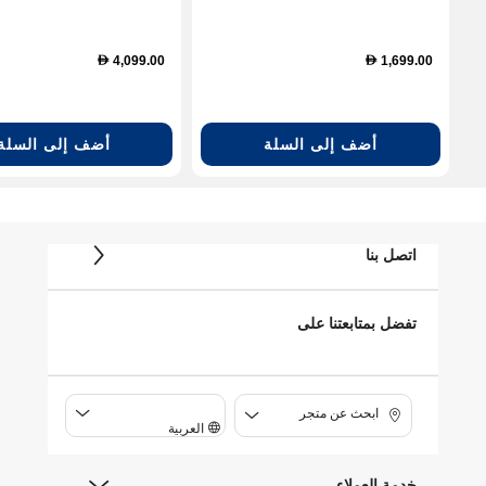
- Silver(KGN76VI31M)
White (BEK-BEK-
BU1153HCN)
4,099.00
1,699.00
D
D
أضف إلى السلة
أضف إلى السلة
اتصل بنا
تفضل بمتابعتنا على
ابحث عن متجر
العربية
خدمة العملاء