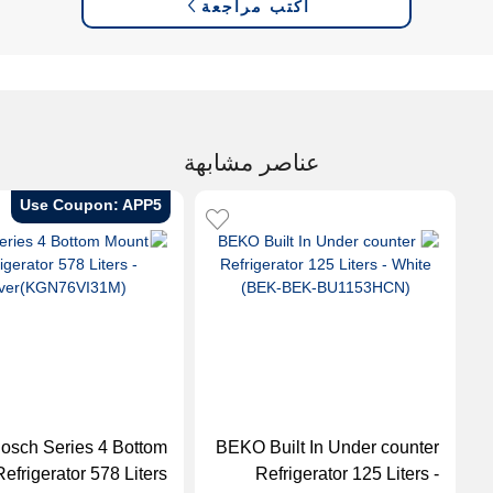
اكتب مراجعة
عناصر مشابهة
Use Coupon: APP5
osch Series 4 Bottom
BEKO Built In Under counter
efrigerator 578 Liters
Refrigerator 125 Liters -