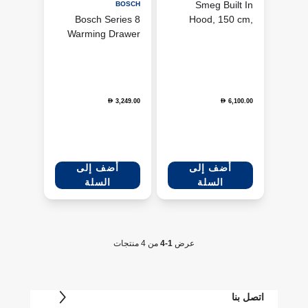
Smeg Built In
BOSCH
Bosch Series 8
Hood, 150 cm,
Warming Drawer
Chimney,
60 cm - Stainless
KD150HXE
Steel
(BIC630NS1M)
3,249.00
6,100.00
D
D
أضف إلى
أضف إلى
السلة
السلة
عرض
1-4
من 4 منتجات
اتصل بنا