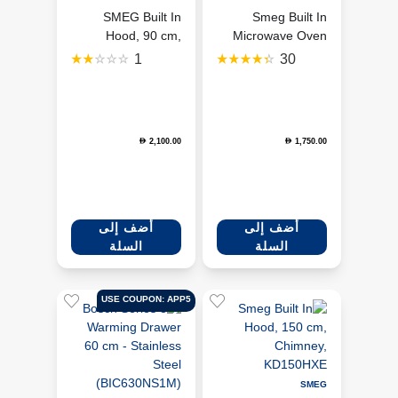
SMEG Built In
Smeg Built In
Hood, 90 cm,
Microwave Oven
Chimney,
with Grill, 60 cm,
1
30
KBT900XE
FMI020X
2,100.00
1,750.00
D
D
أضف إلى
أضف إلى
السلة
السلة
USE COUPON: APP5
SMEG