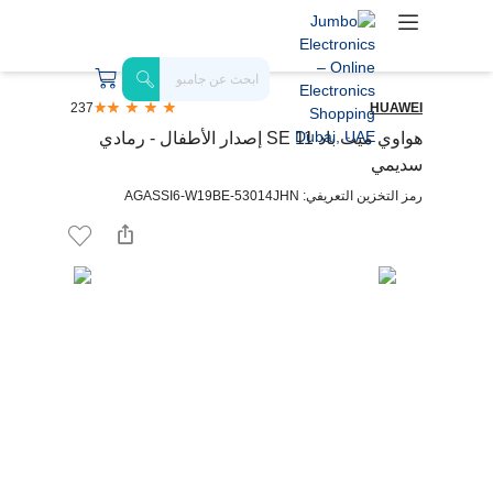
237
HUAWEI
هواوي ميت باد SE 11 إصدار الأطفال - رمادي
سديمي
رمز التخزين التعريفي: AGASSI6-W19BE-53014JHN