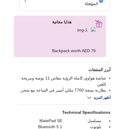
هدايا مجانية
Backpack worth AED 79
أبرز المنتجات
شاشة هواوي كاملة الرؤية مقاس 11 بوصة ومريحة
للعين
بطارية بسعة 7700 مللي أمبير في الساعة مع شحن
بقدرة 22.5 واط
أظهر المزيد
صوت مذهل مضبوط بتقنية هيستن 9.0
هيكل معدني موحد
Technical Specifications
مسلسل
MatePad SE
بلوتوث
Bluetooth 5.1