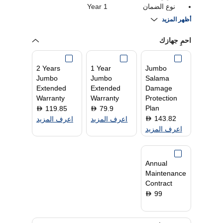
نوع الضمان
1 Year
نواة المعالج
Octa core
أظهر المزيد
دقة
1920 × 1200
شاشة لمسية
Yes
احمِ جهازك
الرامات " الذاكرة
4 GB
العشوائية في الهواتف
2 Years
1 Year
Jumbo
والحواسيب "
Jumbo
Jumbo
Salama
حجم الشاشة
11 Inch
Extended
Extended
Damage
الكاميرا الخلفية
8 MP
Warranty
Warranty
Protection
قدرة البطارية
7700 mAh
Plan
119.85
79.9
D
D
الاتصال
WiFi Only
143.82
D
اعرف المزيد
اعرف المزيد
نظام التشغيل
نظام التشغيل هارموني
اعرف المزيد
أو إس 2.0.
نوع العرض
TFT LCD (IPS)
سعة التخزين
128 GB
Annual
Maintenance
Contract
99
D