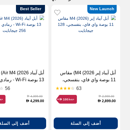
Best Seller
New Launch
أبل آيباد إير M4 (2026) مقاس
أبل آ
11 بوصة واي فاي، بنفسجي،
13 بوصة Wi-Fi - رمادي
128 جيجابايت
فضائي، 256 جيجابايت
56
63
4,399.00
2,999.00
D
D
حفظ
حف
100
D
4,299.00
2,899.00
D
D
أضف إلى السلة
أضف إلى السلة