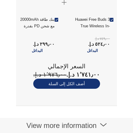
Huawei Free Buds 3
بنك طاقة 20000mAh
True Wireless In-
مع شحن PD بقدرة
Ear Earbuds -
30 واط، منفذا USB-
٧٤٩٫٠٠ د.إ.‏
Ceramic White
C ومنفذ USB-A، لون
٥٢٤٫٠٠ د.إ.‏
٢٩٩٫٠٠ د.إ.‏
(HUW-
رمادي
البدائل
البدائل
FREEBUDSPRO3-
CWHT)
السعر الإجمالي
١٬٧٤١٫٠٠ د.إ.‏
١٬٩٧٦٫٠٠ د.إ.‏
أضف الكل إلى السلة
View more information