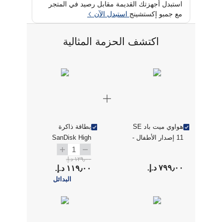
استبدل أجهزتك القديمة مقابل رصيد في المتجر
مع جمبو إكستشينج
استبدل الآن
اكتشف الحزمة المثالية
هواوي ميت باد SE
بطاقة ذاكرة
11 إصدار الأطفال -
SanDisk High
رمادي سديمي
Endurance
1
١٢٩٫٠٠ د.إ.‏
microSDHC سعة
٧٩٩٫٠٠ د.إ.‏
١١٩٫٠٠ د.إ.‏
64GB
البدائل