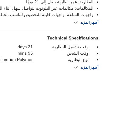
البطارية: عمر بطارية يصل إلى 21 يومًا
المكالمات: مكالمات عبر البلوتوث لتواصل سهل أثناء ال
واجهات الساعة: واجهات قابلة للتخصيص لتناسب مختلف
والمناسبات
أظهر المزيد
تتبع اللياقة: تتبع متقدم مع قياس دقيق لمعدل ضربات ا
تحديد المواقع
Technical Specifications
وقت تشغيل البطارية
21 days
وقت الشحن
95 mins
نوع البطارية
thium-ion Polymer
بلوتوث
Bluetooth 6
أظهر المزيد
دقة
466 x 466
قدرة البطارية
867 mAh
نوع العرض
AMOLED
عرض الحجم
1.47 Inch