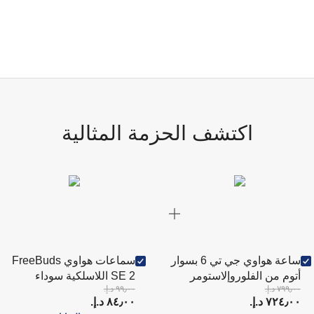
اكتشف الحزمة المثالية
ساعة هواوي جي تي 6 بسوار
سماعات هواوي FreeBuds
أتوم من الفلوروإلاستومر
SE 2 اللاسلكية سوداء
٧٩٩٫٠٠ د.إ.‏
٩٩٫٠٠ د.إ.‏
مقاس 46 ملم باللون الأسود
٧٢٤٫٠٠ د.إ.‏
٨٤٫٠٠ د.إ.‏