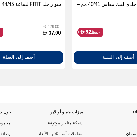
سوار FITIT جلدي لينك مقاس 40/41 مم –
سوار جلد FITIT لساعة 44/45 مم، أزرق
129.00
D
D
92
حفظ
ح
D
37.00
أضف إلى السلة
أضف إلى السلة
اء
ميزات جمبو أونلاين
حول جم
شبكة متاجر موثوقة
مجموع
لضمان
معاملات آمنة ثلاثية الأبعاد
وظائف