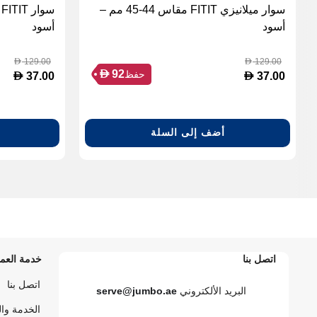
سوار ميلانيزي FITIT مقاس 44-45 مم –
أسود
أسود
129.00
129.00
D
D
D
92
حفظ
D
D
37.00
37.00
أضف إلى السلة
اتصل بنا
خدمة العمل
اتصل بنا
البريد الألكتروني
serve@jumbo.ae
الخدمة وا