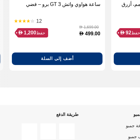
ساعة هواوي واتش GT 3 برو – فضي
12
1,699.00
D
D
D
1,200
92
فظ
حفظ
D
499.00
أضف إلى السلة
بو
طريقة الدفع
ة جمبو
 جمبو