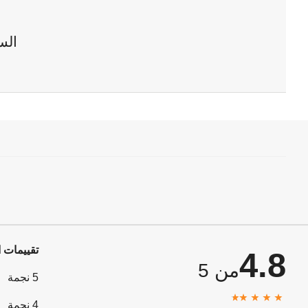
الس
تقييمات ا
4.8
من 5
5 نجمة
4 نجمة