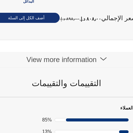
البدائل
عر الإجمالي
أضف الكل إلى السلة
٨٠٨٫٠٠ د.إ.‏
٨٩٨٫٠٠ د.إ.‏
View more information
التقييمات والتقييمات
لعملاء
85%
13%