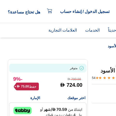
تسجيل الدخول / إنشاء حساب
هل تحتاج مساعدة؟
يثاً
الخدمات
العلامات التجارية
متوفر
-9%
54
799.00
D
724.00
D
حفظ
75.00
D
اختر موقعك
الإمارة